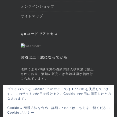
オンラインショップ
サイトマップ
QRコードでアクセス
お酒は二十歳になってから
法律により20歳未満の酒類の購入や飲酒は禁止
されており、酒類の販売には年齢確認が義務付
けられています。
This site is protected by reCAPTCHA and
プライバシーと Cookie: このサイトでは Cookie を使用していま
す。 このサイトの使用を続けると、Cookie の使用に同意したとみ
the Google
Privacy Policy
and
Terms of
なされます。
Service
apply.
Cookie の管理方法を含め、詳細についてはこちらをご覧ください:
Copyright © 2026 六本木 BAR莨樽(ロウタル/
Cookie ポリシー
ロータル) RO-TARU Roppongi, Tokyo
ログイ