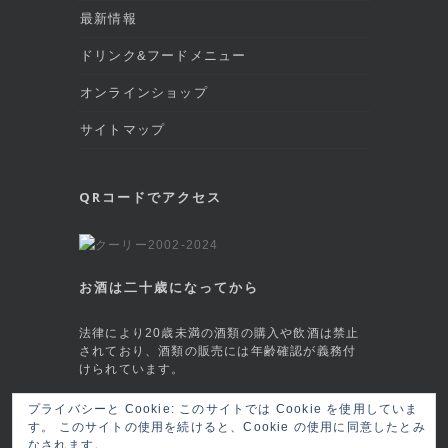
最新情報
ドリンク&フードメニュー
オンラインショップ
サイトマップ
QRコードでアクセス
お酒は二十歳になってから
法律により20歳未満の酒類の購入や飲酒は禁止
されており、酒類の販売には年齢確認が義務付
けられています。
This site is protected by reCAPTCHA and
プライバシーと Cookie: このサイトでは Cookie を使用していま
す。 このサイトの使用を続けると、Cookie の使用に同意したとみ
the Google
Privacy Policy
and
Terms of
なされます。