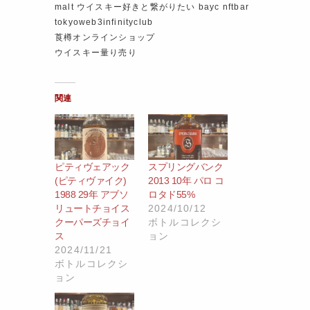
malt ウイスキー好きと繋がりたい bayc nftbar
tokyoweb3infinityclub
莨樽オンラインショップ
ウイスキー量り売り
関連
ピティヴェアック
スプリングバンク
(ピティヴァイク)
2013 10年 パロ コ
1988 29年 アブソ
ロタド55%
リュートチョイス
2024/10/12
クーパーズチョイ
ボトルコレクシ
ス
ョン
2024/11/21
ボトルコレクシ
ョン