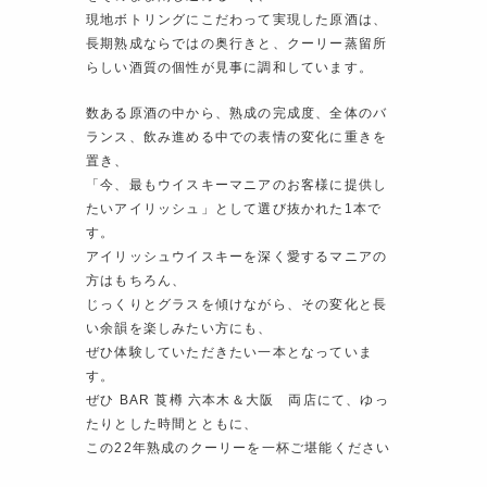
現地ボトリングにこだわって実現した原酒は、
長期熟成ならではの奥行きと、クーリー蒸留所
らしい酒質の個性が見事に調和しています。
数ある原酒の中から、熟成の完成度、全体のバ
ランス、飲み進める中での表情の変化に重きを
置き、
「今、最もウイスキーマニアのお客様に提供し
たいアイリッシュ」として選び抜かれた1本で
す。
アイリッシュウイスキーを深く愛するマニアの
方はもちろん、
じっくりとグラスを傾けながら、その変化と長
い余韻を楽しみたい方にも、
ぜひ体験していただきたい一本となっていま
す。
ぜひ BAR 莨樽 六本木＆大阪 両店にて、ゆっ
たりとした時間とともに、
この22年熟成のクーリーを一杯ご堪能ください