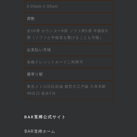
6:00pm-2:00am
席数
全19席 カウンター8席 ソファ席5席 半個室6
席（ソファと半個室を繋げることも可能）
お支払い方法
各種クレジットカードご利用可
最寄り駅
東京メトロ日比谷線 都営大江戸線 六本木駅
4b出口 徒歩2分
BAR莨樽公式サイト
BAR莨樽ホーム