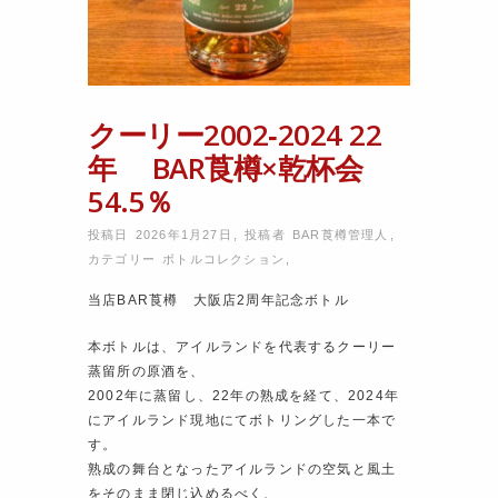
クーリー2002‐2024 22
年 BAR莨樽×乾杯会
54.5％
投稿日 2026年1月27日
,
投稿者
BAR莨樽管理人
,
カテゴリー
ボトルコレクション
,
当店BAR莨樽 大阪店2周年記念ボトル
本ボトルは、アイルランドを代表するクーリー
蒸留所の原酒を、
2002年に蒸留し、22年の熟成を経て、2024年
にアイルランド現地にてボトリングした一本で
す。
熟成の舞台となったアイルランドの空気と風土
をそのまま閉じ込めるべく、