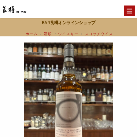
BAR莨樽オンラインショップ
ホーム
酒類
ウイスキー
スコッチウイス
/
/
/
キー
スペイサイド
Linkwood リンクウッ
/
/
ド 2010 14年 ART SESSION
CONTEMPORARY 56.2%