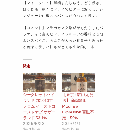
【フィニッシュ】黒糖まんじゅう、どら焼き、
ほうじ茶、徐々にドライでビターに変化し、ジ
ンジャーや山椒のスパイスが心地よく続く。
【コメント】マラガカスク熟成がもたらしたバ
ラエティに富んだドライフルーツの香味と心地
よいスパイス。あんこが入った和菓子を思わせ
る奥深く優しい甘さがとても印象的な1本。
関連
シークレットハイ
【東京都内限定発
ランド 201013年
送】 新潟亀田
フロム イーストコ
Mizunara
ーストオブ サザー
Expression 百世不
ランド 53.1%
磨 59%
2025/5/23
2026/4/1
類似投稿
類似投稿