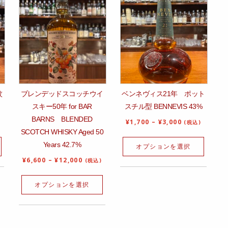
紋
ブレンデッドスコッチウイ
ベンネヴィス21年 ポット
スキー50年 for BAR
スチル型 BENNEVIS 43%
BARNS BLENDED
¥
1,700
–
¥
3,000
(税込)
SCOTCH WHISKY Aged 50
Years 42.7%
オプションを選択
¥
6,600
–
¥
12,000
(税込)
オプションを選択