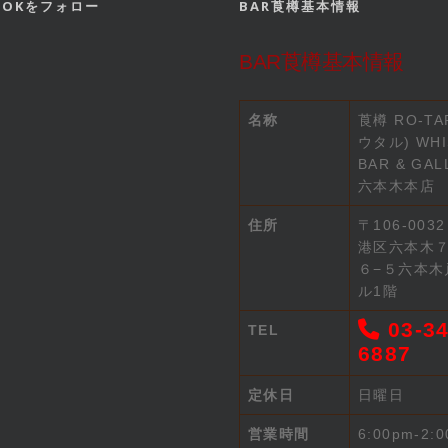
BOOKをフォロー
BAR莨樽基本情報
BAR莨樽基本情報
名称
莨樽 RO-TA
ウタル) WHI
BAR & GAL
六本木本店
住所
〒106-003
港区六本木
６−５六本木
ル1階
03-34
TEL
6887
定休日
日曜日
営業時間
6:00pm-2: