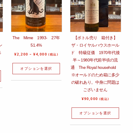
The Mime 1993‐ 27年
【ボトル売り 箱付き】
ン
51.4%
ザ・ロイヤルハウスホール
％
ド 特級従価 1970年代後
¥
2,200
–
¥
4,000
(税込)
半～1980年代前半頃の流
通 The Royal household
オプションを選択
※オールドのため箱に多少
の破れあり。中身に問題は
ございません
¥
90,000
(税込)
オプションを選択