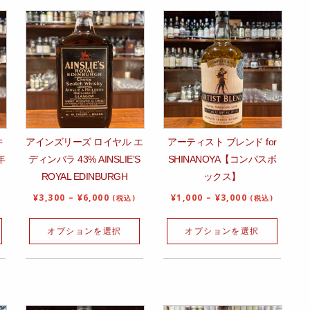
井
アインズリーズ ロイヤル エ
アーティスト ブレンド for
年
ディンバラ 43% AINSLIE’S
SHINANOYA【コンパスボ
ROYAL EDINBURGH
ックス】
¥
3,300
–
¥
6,000
¥
1,000
–
¥
3,000
(税込)
(税込)
オプションを選択
オプションを選択