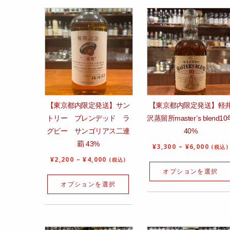
【東京都内限定発送】サン
【東京都内限定発送】軽
トリー ブレンデッド ラ
沢蒸留所master’s blend10
グビー サンゴリアス二連
40%
覇 43%
¥
3,300
–
¥
6,000
(税込)
¥
2,200
–
¥
4,000
(税込)
オプションを選択
オプションを選択