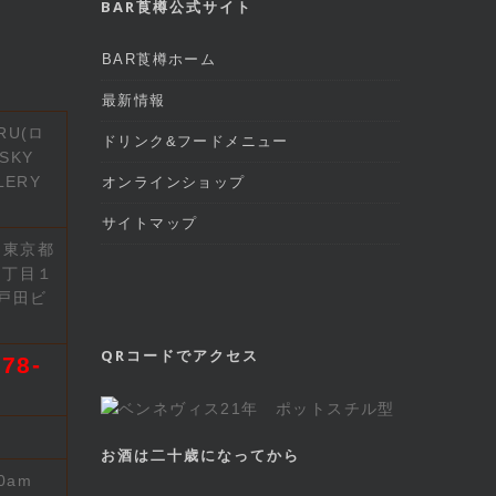
BAR莨樽公式サイト
BAR莨樽ホーム
最新情報
RU(ロ
ドリンク&フードメニュー
SKY
LERY
オンラインショップ
サイトマップ
2 東京都
７丁目１
戸田ビ
QRコードでアクセス
78-
お酒は二十歳になってから
00am