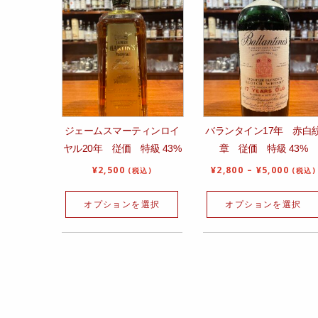
ジェームスマーティンロイ
バランタイン17年 赤白
ヤル20年 従価 特級 43%
章 従価 特級 43%
¥
2,500
¥
2,800
–
¥
5,000
(税込)
(税込)
オプションを選択
オプションを選択