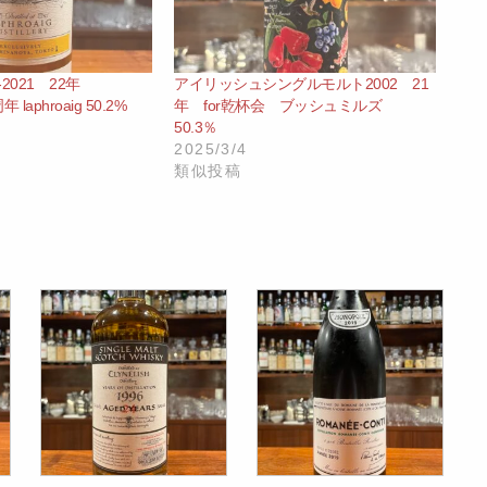
‐2021 22年
アイリッシュシングルモルト2002 21
 laphroaig 50.2%
年 for乾杯会 ブッシュミルズ
50.3％
2025/3/4
類似投稿