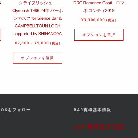
3
クライヌリッシュ
DRC Romanee Conti ロマ
Clynerish 1996 24年 バーボ
ネ コンティ2019
ンカスク for Silence Bar &
¥
3,300,000
(税込)
CAMPBELLTOUN LOCH
supported by SHINANOYA
オプションを選択
¥
2,800
–
¥
5,000
(税込)
オプションを選択
BOOKをフォロー
BAR莨樽基本情報
BAR莨樽基本情報