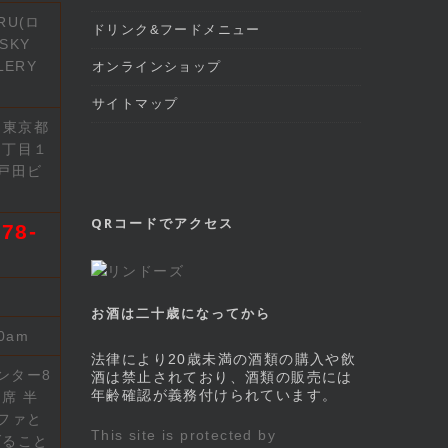
RU(ロ
ドリンク&フードメニュー
SKY
LERY
オンラインショップ
サイトマップ
2 東京都
７丁目１
戸田ビ
QRコードでアクセス
78-
お酒は二十歳になってから
00am
法律により20歳未満の酒類の購入や飲
ンター8
酒は禁止されており、酒類の販売には
年齢確認が義務付けられています。
席 半
ファと
This site is protected by
げること