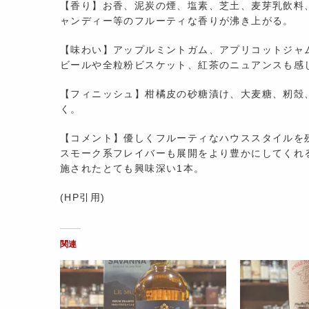
【香り】お香、泥炭の煙、塩素、芝土、麦芽乳飲料
ャンディー等のフルーティな香りが沸き上がる。
【味わい】アップルミントガム、アプリコットジャ
ビールや全粒粉ビスケット、紅茶のニュアンスも感
【フィニッシュ】柑橘皮の砂糖漬け、大麦糖、籾殻
く。
【コメント】優しくフルーティなハウススタイルを
スモーク系フレイバーも展開をより豊かにしてくれ
施されたとても興味深い1本。
(HP引用)
関連