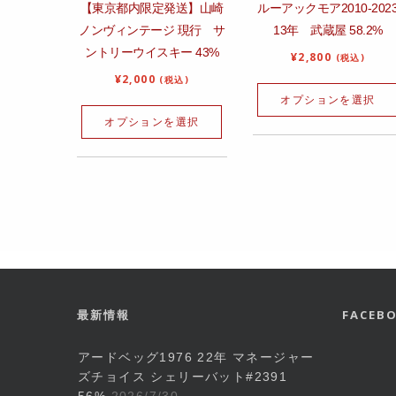
【東京都内限定発送】山崎
ルーアックモア2010-202
ノンヴィンテージ 現行 サ
13年 武蔵屋 58.2%
ントリーウイスキー 43%
¥
2,800
(税込)
¥
2,000
(税込)
オプションを選択
オプションを選択
最新情報
FACE
アードベッグ1976 22年 マネージャー
ズチョイス シェリーバット#2391
56%
2026/7/30