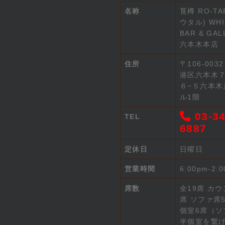
名称
莨樽 RO-TA
ウタル) WHI
BAR & GAL
六本木本店
住所
〒106-003
港区六本木
６−５六本木
ル1階
03-34
TEL
6887
定休日
日曜日
営業時間
6:00pm-2:
席数
全19席 カウ
席 ソファ席5
個室6席（ソ
半個室を繋