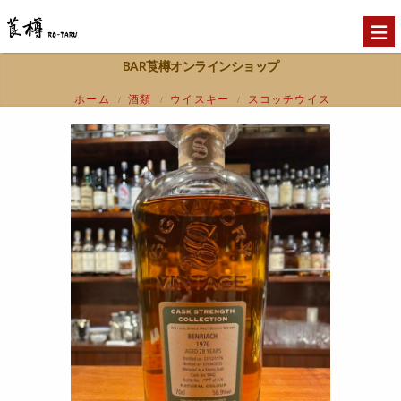
BAR莨樽オンラインショップ
ホーム
酒類
ウイスキー
スコッチウイス
/
/
/
キー
スペイサイド
ベンリアック1976 28
/
/
年 シグナトリー カスクストレングスコレク
ション