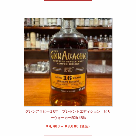
グレンアラヒー１6年 プレゼントエディション ビリ
ーウォーカー50th 48%
¥
4,400
–
¥
8,000
(税込)