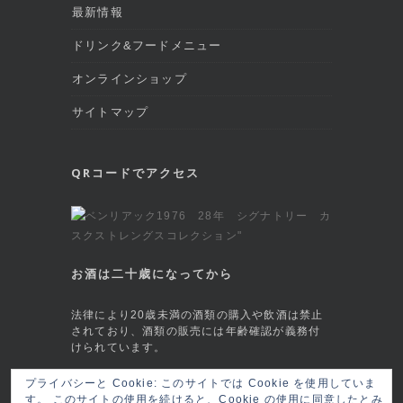
最新情報
ドリンク&フードメニュー
オンラインショップ
サイトマップ
QRコードでアクセス
お酒は二十歳になってから
法律により20歳未満の酒類の購入や飲酒は禁止
されており、酒類の販売には年齢確認が義務付
けられています。
This site is protected by reCAPTCHA and
プライバシーと Cookie: このサイトでは Cookie を使用していま
す。 このサイトの使用を続けると、Cookie の使用に同意したとみ
the Google
Privacy Policy
and
Terms of