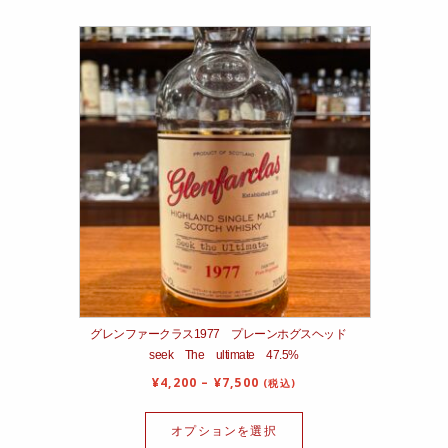
グレンファークラス1977 プレーンホグスヘッド
seek The ultimate 47.5%
¥
4,200
–
¥
7,500
(税込)
オプションを選択