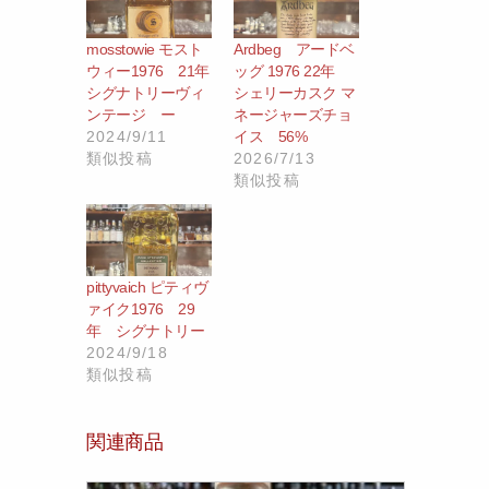
mosstowie モスト
Ardbeg アードベ
ウィー1976 21年
ッグ 1976 22年
シグナトリーヴィ
シェリーカスク マ
ンテージ ー
ネージャーズチョ
2024/9/11
イス 56%
類似投稿
2026/7/13
類似投稿
pittyvaich ピティヴ
ァイク1976 29
年 シグナトリー
2024/9/18
類似投稿
関連商品