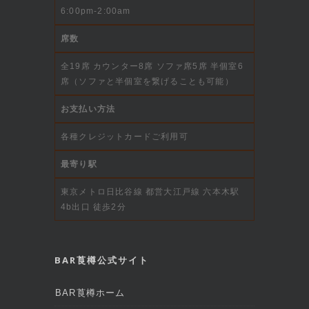
6:00pm-2:00am
席数
全19席 カウンター8席 ソファ席5席 半個室6
席（ソファと半個室を繋げることも可能）
お支払い方法
各種クレジットカードご利用可
最寄り駅
東京メトロ日比谷線 都営大江戸線 六本木駅
4b出口 徒歩2分
BAR莨樽公式サイト
BAR莨樽ホーム