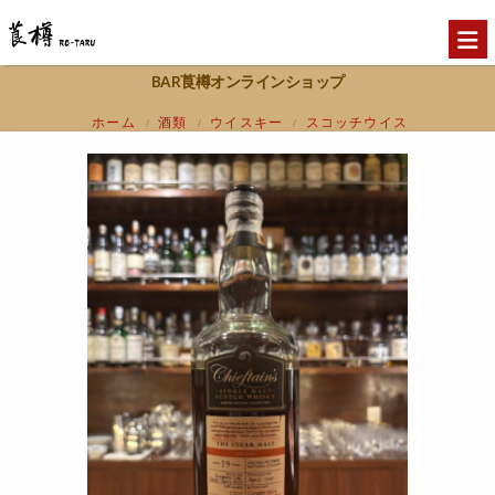
BAR莨樽オンラインショップ
ホーム
酒類
ウイスキー
スコッチウイス
/
/
/
キー
スペイサイド
チーフタンズ ザ・シ
/
/
ガーモルト1997 19年 モートラック 55.7%