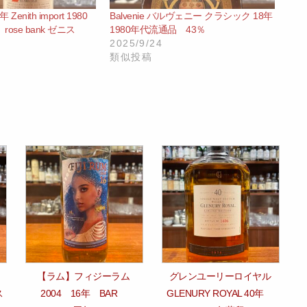
enith import 1980
Balvenie バルヴェニー クラシック 18年
ose bank ゼニス
1980年代流通品 43％
2025/9/24
類似投稿
1
【ラム】フィジーラム
グレンユーリーロイヤル
ス
2004 16年 BAR
GLENURY ROYAL 40年