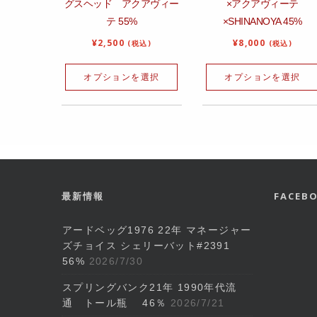
グスヘッド アクアヴィー
×アクアヴィーテ
テ 55%
×SHINANOYA 45%
¥
2,500
¥
8,000
(税込)
(税込)
オプションを選択
オプションを選択
最新情報
FACE
アードベッグ1976 22年 マネージャー
ズチョイス シェリーバット#2391
56%
2026/7/30
スプリングバンク21年 1990年代流
通 トール瓶 46％
2026/7/21