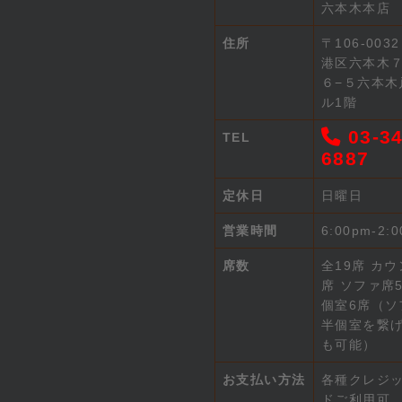
六本木本店
住所
〒106-003
港区六本木
６−５六本木
ル1階
03-34
TEL
6887
定休日
日曜日
営業時間
6:00pm-2:
席数
全19席 カウ
席 ソファ席5
個室6席（ソ
半個室を繋
も可能）
お支払い方法
各種クレジ
ドご利用可