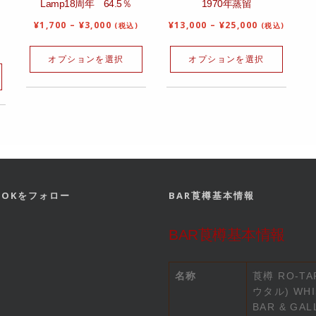
Lamp18周年 64.5％
1970年蒸留
¥
1,700
–
¥
3,000
¥
13,000
–
¥
25,000
(税込)
(税込)
オプションを選択
オプションを選択
BOOKをフォロー
BAR莨樽基本情報
BAR莨樽基本情報
名称
莨樽 RO-TA
ウタル) WHI
BAR & GAL