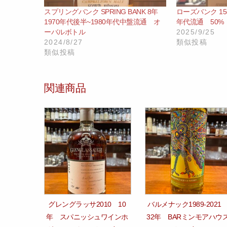
スプリングバンク SPRING BANK 8年
ローズバンク 15年 Z
1970年代後半~1980年代中盤流通 オ
年代流通 50% r
ーバルボトル
2025/9/25
2024/8/27
類似投稿
類似投稿
関連商品
グレングラッサ2010 10
バルメナック1989‐202
年 スパニッシュワインホ
32年 BARミンモアハウ