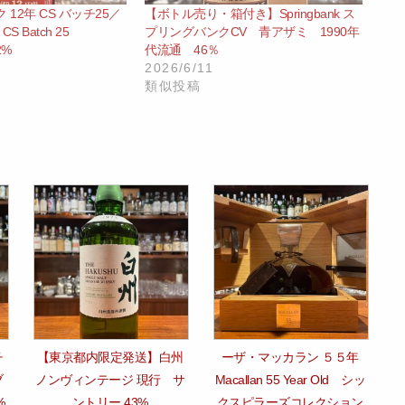
12年 CS バッチ25／
【ボトル売り・箱付き】Springbank ス
o CS Batch 25
プリングバンクCV 青アザミ 1990年
.2%
代流通 46％
2026/6/11
類似投稿
チ
【東京都内限定発送】白州
ーザ・マッカラン ５５年
ブ
ノンヴィンテージ 現行 サ
Macallan 55 Year Old シッ
%
ントリー 43%
クスピラーズコレクション