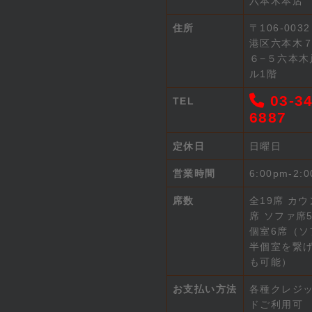
六本木本店
住所
〒106-003
港区六本木
６−５六本木
ル1階
03-34
TEL
6887
定休日
日曜日
営業時間
6:00pm-2:
席数
全19席 カウ
席 ソファ席5
個室6席（ソ
半個室を繋
も可能）
お支払い方法
各種クレジ
ドご利用可