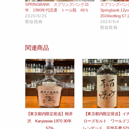
SPRINGBANK スプリングバンク21
スプリングバンク 
年 1990年代流通 トール瓶 46％
Springbank 12y
2026/5/25
2024bottling 57
類似投稿
2024/9/4
類似投稿
関連商品
【東京都内限定発送】軽井
【東京都内限定発送】イ
沢 Karyizawa 1970 30年
ローズモルト ワールド
57%
レンデッド 百世不磨 57