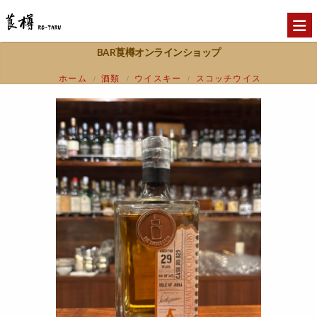
BAR莨樽オンラインショップ
ホーム
酒類
ウイスキー
スコッチウイス
/
/
/
キー
アイランズ
アイル オブ ジュラ 1992
/
/
29年 バレル # 829 THE SINGLE CASK Isle
of JURA