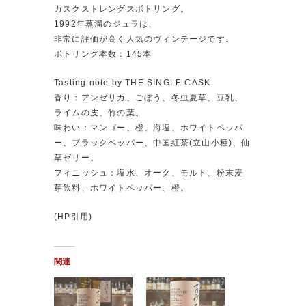
カスクストレングスボトリング。
1992年蒸溜のジュラは、
非常に評価が高く人気のヴィンテージです。
ボトリング本数：145本
Tasting note by THE SINGLE CASK
香り：アンゼリカ、ごぼう、冬虫夏草、豆乳、
ライムの皮、竹の葉。
味わい：マンゴー、橙、海塩、ホワイトペッパ
ー、ブラックペッパー、中国紅茶(立山小種)、仙
草ゼリー。
フィニッシュ：塩水、オーク、モルト、粉末麦
芽飲料、ホワイトペッパー、橙。
(HP引用)
関連