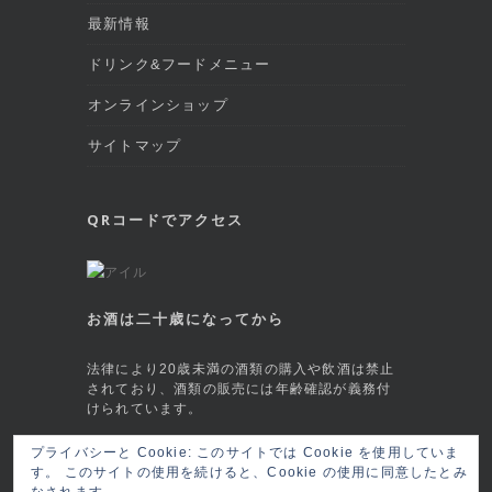
最新情報
ドリンク&フードメニュー
オンラインショップ
サイトマップ
QRコードでアクセス
お酒は二十歳になってから
法律により20歳未満の酒類の購入や飲酒は禁止
されており、酒類の販売には年齢確認が義務付
けられています。
This site is protected by reCAPTCHA and
プライバシーと Cookie: このサイトでは Cookie を使用していま
す。 このサイトの使用を続けると、Cookie の使用に同意したとみ
the Google
Privacy Policy
and
Terms of