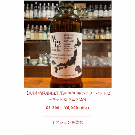
【東京都内限定発送】厚岸 2020 3年 シェリーバット ピ
ーテッド for キムラ 55%
¥
3,300
–
¥
6,000
(税込)
オプションを選択