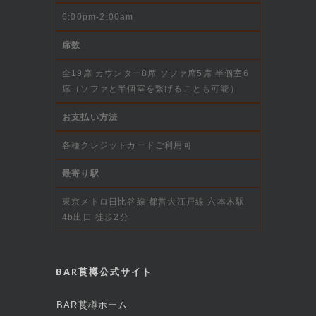
6:00pm-2:00am
席数
全19席 カウンター8席 ソファ席5席 半個室6
席（ソファと半個室を繋げることも可能）
お支払い方法
各種クレジットカードご利用可
最寄り駅
東京メトロ日比谷線 都営大江戸線 六本木駅
4b出口 徒歩2分
BAR莨樽公式サイト
BAR莨樽ホーム