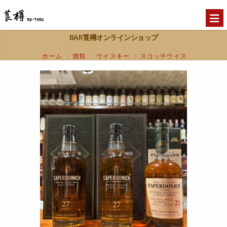
BAR莨樽オンラインショップ
ホーム
酒類
ウイスキー
スコッチウイス
/
/
/
キー
スペイサイド
【5周年感謝記念 キャ
/
/
パドニック3種セット！】閉鎖蒸留所
Caperdonich 3set