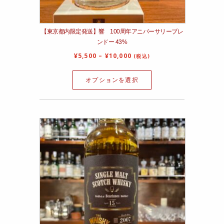
【東京都内限定発送】響 100周年アニバーサリーブレ
ンドー 43%
¥
5,500
–
¥
10,000
(税込)
オプションを選択