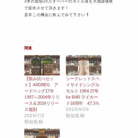
3本の総額20万オーバーのボトル達を大感謝価格
で提供させて頂きます！
是非この機会に飲んでみて下さい
関連
【飲み比べセッ
シークレットスペ
ト】ARDBEG ア
イサイドシングル
ードベッグ17年
モルト 1994 27年
1997～2004年リリ
for BAR ライカー
ース＆2024リリー
ド18周年 47.3％
ス復刻
2025/9/26
2026/7/2
類似投稿
類似投稿