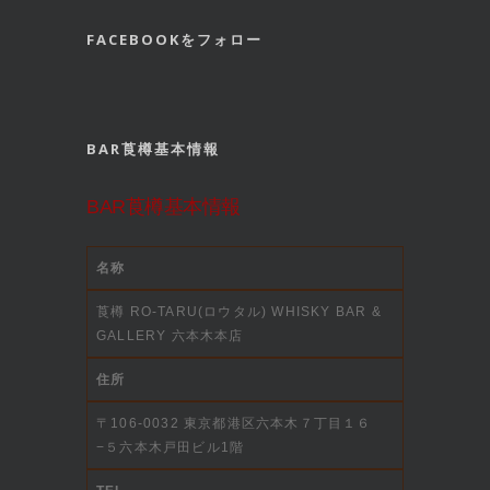
FACEBOOKをフォロー
BAR莨樽基本情報
BAR莨樽基本情報
名称
莨樽 RO-TARU(ロウタル) WHISKY BAR &
GALLERY 六本木本店
住所
〒106-0032 東京都港区六本木７丁目１６
−５六本木戸田ビル1階