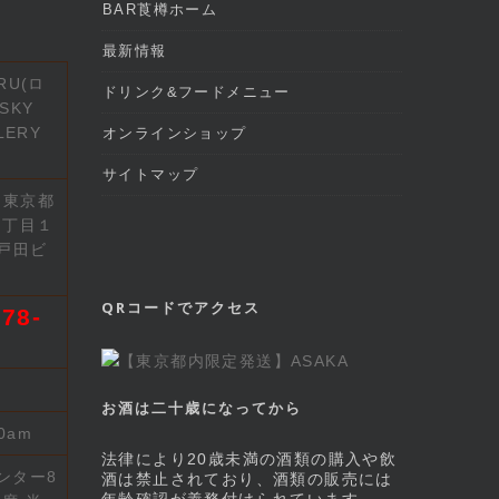
BAR莨樽ホーム
最新情報
RU(ロ
ドリンク&フードメニュー
SKY
LERY
オンラインショップ
サイトマップ
2 東京都
７丁目１
戸田ビ
QRコードでアクセス
78-
お酒は二十歳になってから
00am
法律により20歳未満の酒類の購入や飲
ンター8
酒は禁止されており、酒類の販売には