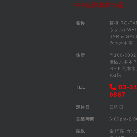
BAR莨樽基本情報
名称
莨樽 RO-TA
ウタル) WHI
BAR & GAL
六本木本店
住所
〒106-003
港区六本木
６−５六本木
ル1階
03-34
TEL
6887
定休日
日曜日
営業時間
6:00pm-2:
席数
全19席 カウ