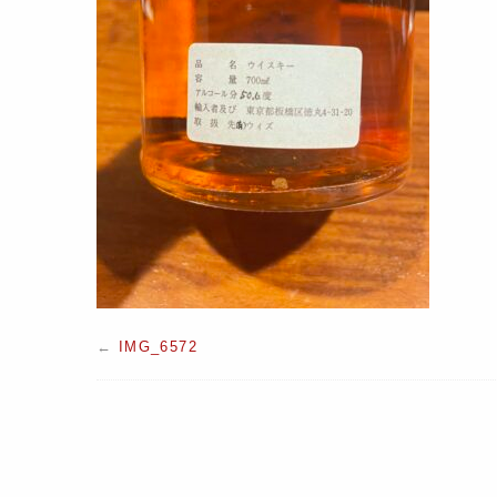
←
IMG_6572