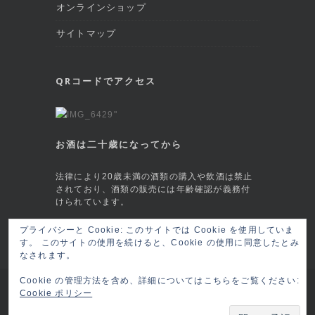
オンラインショップ
サイトマップ
QRコードでアクセス
お酒は二十歳になってから
法律により20歳未満の酒類の購入や飲酒は禁止
されており、酒類の販売には年齢確認が義務付
けられています。
プライバシーと Cookie: このサイトでは Cookie を使用していま
This site is protected by reCAPTCHA and
す。 このサイトの使用を続けると、Cookie の使用に同意したとみ
the Google
Privacy Policy
and
Terms of
なされます。
Service
apply.
Cookie の管理方法を含め、詳細についてはこちらをご覧ください:
Copyright © 2026 六本木 BAR莨樽(ロウタル/
Cookie ポリシー
ロータル) RO-TARU Roppongi, Tokyo
ログイ
ン