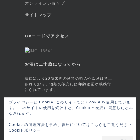
オンラインショップ
サイトマップ
QRコードでアクセス
お酒は二十歳になってから
法律により20歳未満の酒類の購入や飲酒は禁止
されており、酒類の販売には年齢確認が義務付
けられています。
プライバシーと Cookie: このサイトでは Cookie を使用していま
This site is protected by reCAPTCHA and
す。 このサイトの使用を続けると、Cookie の使用に同意したとみ
the Google
Privacy Policy
and
Terms of
なされます。
Service
apply.
Cookie の管理方法を含め、詳細についてはこちらをご覧ください:
Copyright © 2026 六本木 BAR莨樽(ロウタル/
Cookie ポリシー
ロータル) RO-TARU Roppongi, Tokyo
ログイ
ン