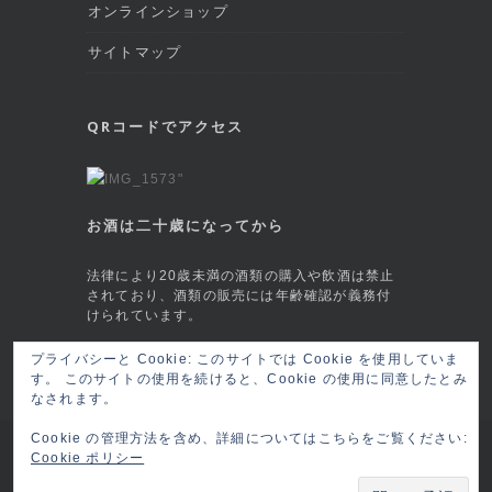
オンラインショップ
サイトマップ
QRコードでアクセス
お酒は二十歳になってから
法律により20歳未満の酒類の購入や飲酒は禁止
されており、酒類の販売には年齢確認が義務付
けられています。
プライバシーと Cookie: このサイトでは Cookie を使用していま
This site is protected by reCAPTCHA and
す。 このサイトの使用を続けると、Cookie の使用に同意したとみ
the Google
Privacy Policy
and
Terms of
なされます。
Service
apply.
Cookie の管理方法を含め、詳細についてはこちらをご覧ください:
Copyright © 2026 六本木 BAR莨樽(ロウタル/
Cookie ポリシー
ロータル) RO-TARU Roppongi, Tokyo
ログイ
ン