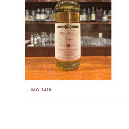
←
IMG_1418