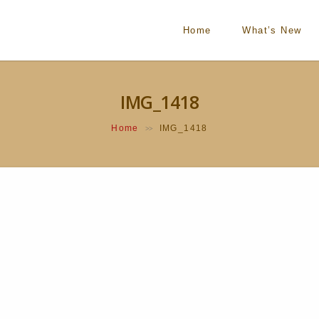
Home
What’s New
IMG_1418
Home
IMG_1418
>>