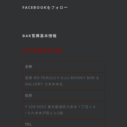
FACEBOOKをフォロー
BAR莨樽基本情報
BAR莨樽基本情報
名称
莨樽 RO-TARU(ロウタル) WHISKY BAR &
GALLERY 六本木本店
住所
〒106-0032 東京都港区六本木７丁目１６
−５六本木戸田ビル1階
TEL