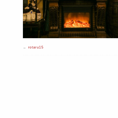
←
rotaru15