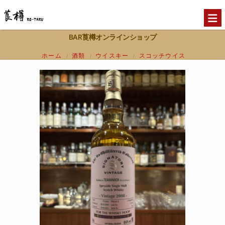
BAR莨樽オンラインショップ
ホーム
酒類
ウイスキー
スコッチウイス
/
/
/
キー
ハイランド
北ハイランド
/
/
/
Teaninich ティーニニック2008 14年 ウイ
スキーフープ 59.6%