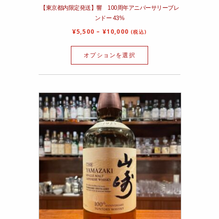
【東京都内限定発送】響 100周年アニバーサリーブレ
ンドー 43%
¥
5,500
–
¥
10,000
(税込)
オプションを選択