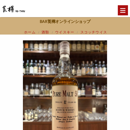
BAR莨樽オンラインショップ
ホーム
酒類
ウイスキー
スコッチウイス
/
/
/
キー
pure malt 58 12年 58％ 特級
/