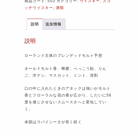
商品コード:
503
カテゴリー:
ウイスキー
,
スコ
ッチウイスキー
,
酒類
説明
追加情報
説明
ローランド主体のブレンデッドモルト予想
オールドモルト香、蜂蜜、べっこう飴、りん
ご、洋ナシ、マスカット、ミント、溶剤
口の中に入れたときのアタックは強いがモルト
香とフローラルな花の香が広がり、しだいに58
度を感じさせないスムースさへと変化してい
く。
余韻はスパイシーさが長く続く