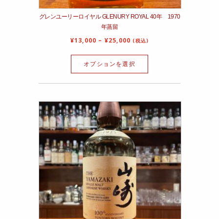
グレンユーリーロイヤル GLENURY ROYAL 40年 1970
年蒸留
¥
13,000
–
¥
25,000
(税込)
オプションを選択