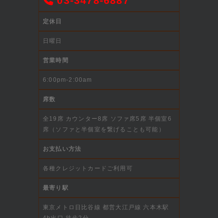
03-3478-6887
定休日
日曜日
営業時間
6:00pm-2:00am
席数
全19席 カウンター8席 ソファ席5席 半個室6
席（ソファと半個室を繋げることも可能）
お支払い方法
各種クレジットカードご利用可
最寄り駅
東京メトロ日比谷線 都営大江戸線 六本木駅
4b出口 徒歩2分