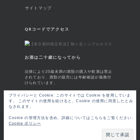
サイトマップ
QRコードでアクセス
お酒は二十歳になってから
法律により20歳未満の酒類の購入や飲酒は禁止
されており、酒類の販売には年齢確認が義務付
けられています。
This site is protected by reCAPTCHA and
プライバシーと Cookie: このサイトでは Cookie を使用していま
す。 このサイトの使用を続けると、Cookie の使用に同意したとみ
the Google
Privacy Policy
and
Terms of
なされます。
Service
apply.
Cookie の管理方法を含め、詳細についてはこちらをご覧ください:
Copyright © 2026 六本木 BAR莨樽(ロウタル/
Cookie ポリシー
ロータル) RO-TARU Roppongi, Tokyo
ログイ
ン
Powered by:
BRC