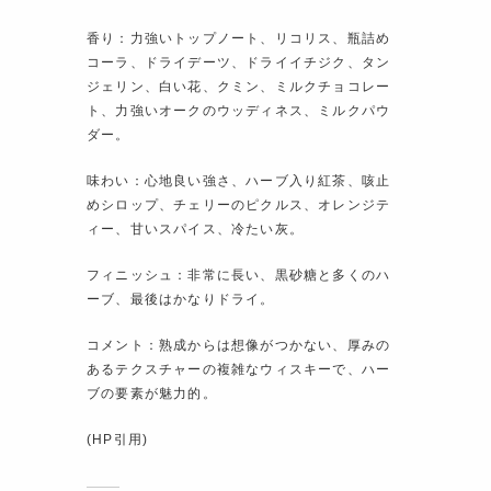
香り：力強いトップノート、リコリス、瓶詰め
コーラ、ドライデーツ、ドライイチジク、タン
ジェリン、白い花、クミン、ミルクチョコレー
ト、力強いオークのウッディネス、ミルクパウ
ダー。
味わい：心地良い強さ、ハーブ入り紅茶、咳止
めシロップ、チェリーのピクルス、オレンジテ
ィー、甘いスパイス、冷たい灰。
フィニッシュ：非常に長い、黒砂糖と多くのハ
ーブ、最後はかなりドライ。
コメント：熟成からは想像がつかない、厚みの
あるテクスチャーの複雑なウィスキーで、ハー
ブの要素が魅力的。
(HP引用)