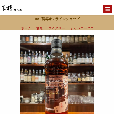
BAR莨樽オンラインショップ
ホーム
酒類
ウイスキー
ジャパニーズウ
/
/
/
イスキー(東京都内限定発送)
【東京都内限定
/
発送】駒ヶ岳シングルカスク 2020-2024 オロ
ロソシェリーホグスヘッド #5208 The
Gambler☆ 55%