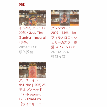
関連
インペリアル 1998
グレンマレイ
22年 バレル The
2007 14年 1st
Gambler imperial
フィルオロロソシ
48.4%
ェリーカスク 香
2024/11/19
港BARS 53.7％
類似投稿
2024/12/4
類似投稿
ダルユーイン
dailuaine [1997] 23
年 ホグスヘッド
『和–Nagomi–』
for SHINANOYA
【ウィスキーエー