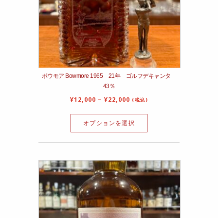
ボウモア Bowmore 1965 21年 ゴルフデキャンタ
43％
¥
12,000
–
¥
22,000
(税込)
オプションを選択