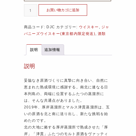
お買い物カゴに追加
商品コード:
DJC
カテゴリー:
ウイスキー
,
ジャ
パニーズウイスキー(東京都内限定発送)
,
酒類
説明
追加情報
説明
妥協なき原酒づくりに真摯に向き合い、自然に
恵まれた熟成環境に感謝する。南北に連なる日
本列島の、両端に位置するふたつの蒸溜所に
は、そんな共通点がありました。
2019年、厚岸蒸溜所とマルス津貫蒸溜所は、互
いの原酒を北と南に送り出し、新たな挑戦を始
めたのです。
北の大地に拠する厚岸蒸溜所で熟成させた「厚
岸」「津貫」ふたつのモルト原酒をヴァッティ