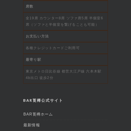
席数
全19席 カウンター8席 ソファ席5席 半個室6
席（ソファと半個室を繋げることも可能）
お支払い方法
各種クレジットカードご利用可
最寄り駅
東京メトロ日比谷線 都営大江戸線 六本木駅
4b出口 徒歩2分
BAR莨樽公式サイト
BAR莨樽ホーム
最新情報