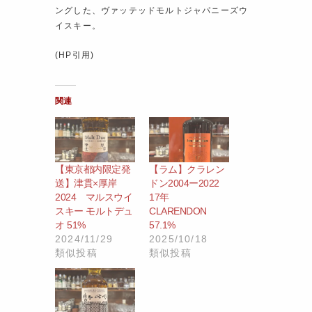
ングした、ヴァッテッドモルトジャパニーズウ
イスキー。
(HP引用)
関連
【東京都内限定発
【ラム】クラレン
送】津貫×厚岸
ドン2004ー2022
2024 マルスウイ
17年
スキー モルトデュ
CLARENDON
オ 51%
57.1%
2024/11/29
2025/10/18
類似投稿
類似投稿