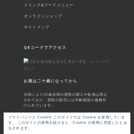
ドリンク&フードメニュー
オンラインショップ
サイトマップ
QRコードでアクセス
お酒は二十歳になってから
法律により20歳未満の酒類の購入や飲酒は禁止
されており、酒類の販売には年齢確認が義務付
けられています。
This site is protected by reCAPTCHA and
プライバシーと Cookie: このサイトでは Cookie を使用していま
す。 このサイトの使用を続けると、Cookie の使用に同意したとみ
the Google
Privacy Policy
and
Terms of
なされます。
Service
apply.