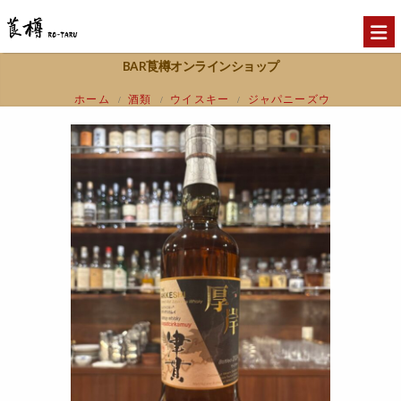
BAR莨樽オンラインショップ
ホーム
酒類
ウイスキー
ジャパニーズウ
/
/
/
イスキー(東京都内限定発送)
【東京都内限定
/
発送】厚岸×津貫 カパッチリカムイ カムイウイ
スキー 厚岸ヴァッテッドモルト 47%