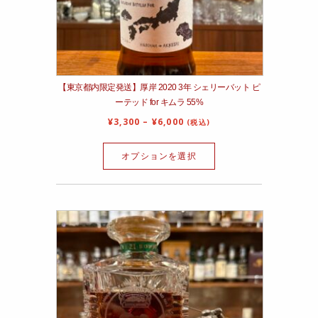
【東京都内限定発送】厚岸 2020 3年 シェリーバット ピ
ーテッド for キムラ 55%
¥
3,300
–
¥
6,000
(税込)
オプションを選択