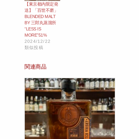
【東京都内限定発
送】「百世不磨」
BLENDED MALT
BY 三郎丸蒸溜所
“LESS IS
MORE”51%
2024/12/22
類似投稿
関連商品