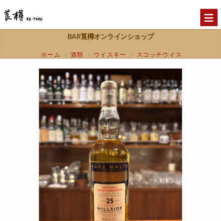
BAR莨樽オンラインショップ
ホーム
酒類
ウイスキー
スコッチウイス
/
/
/
キー
ハイランド
東ハイランド
ヒルサイ
/
/
/
ド1969 25年 UD社レアモルト 61.9％