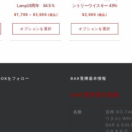
Lamp18周年 64.5％
ントリーウイスキー 43%
¥
1,700
–
¥
3,000
¥
2,000
(税込)
(税込)
オプションを選択
オプションを選択
BOOKをフォロー
BAR莨樽基本情報
BAR莨樽基本情報
名称
莨樽 RO-TA
ウタル) WHI
BAR & GAL
六本木本店