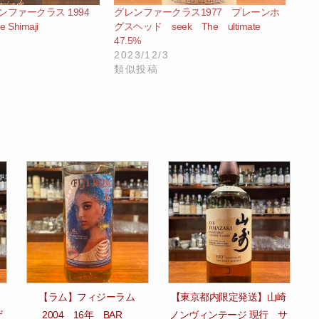
 グレンファークラス 1994
グレンファークラス1977 プレーンホ
e Shimaji
グスヘッド seek The ultimate
47.5%
2023/12/3
類似投稿
【ラム】フィジーラム
【東京都内限定発送】山崎
ザ
2004 16年 BAR
ノンヴィンテージ 現行 サ