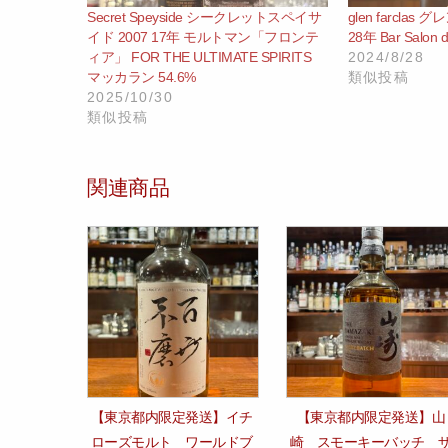
Secret Speyside シークレットスペイサ
glen farclas
イド 2007 17年 モルトマン「フロンテ
28年 Bar Salon d
ィア」 FOR THE ULTIMATE SPIRITS
2024/8/28
マッカラン 54.6%
類似投稿
2025/10/30
類似投稿
関連商品
【東京都内限定発送】イチ
【東京都内限定発送】山
ローズモルト ワールドブ
崎 スモーキーバッチ 