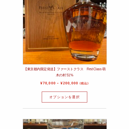
【東京都内限定発送】ファーストクラス First Class 萌
木の村 51%
¥
70,000
–
¥
200,000
(税込)
オプションを選択