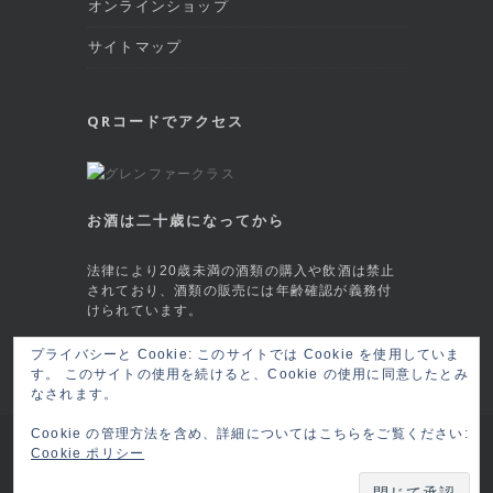
オンラインショップ
サイトマップ
QRコードでアクセス
お酒は二十歳になってから
法律により20歳未満の酒類の購入や飲酒は禁止
されており、酒類の販売には年齢確認が義務付
けられています。
This site is protected by reCAPTCHA and
プライバシーと Cookie: このサイトでは Cookie を使用していま
す。 このサイトの使用を続けると、Cookie の使用に同意したとみ
the Google
Privacy Policy
and
Terms of
なされます。
Service
apply.
Cookie の管理方法を含め、詳細についてはこちらをご覧ください:
Copyright © 2026 六本木 BAR莨樽(ロウタル/
Cookie ポリシー
ロータル) RO-TARU Roppongi, Tokyo
ログイ
ン