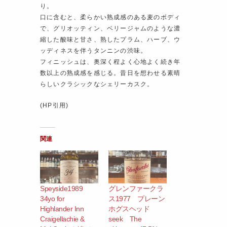
り。
口に含むと、柔らかい熟成感のある麦のボディ
で、グリオッティン、ベリージャムのような濃
縮した酸味と甘さ、熟したプラム、ハーブ、ウ
ッディネスを伴うタンニンの渋味。
フィニッシュは、奥深く程よく心地よく続き年
数以上の熟成感を感じる。昔日を想わせる素晴
らしいクラシックなシェリーカスク。
(HP引用)
関連
Speyside1989
グレンファークラ
34yo for
ス1977 プレーン
Highlander Inn
ホグスヘッド
Craigellachie &
seek The