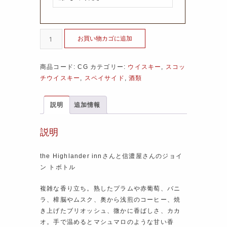
お買い物カゴに追加
商品コード:
CG
カテゴリー:
ウイスキー
,
スコッ
チウイスキー
,
スペイサイド
,
酒類
説明
追加情報
説明
the Highlander innさんと信濃屋さんのジョイ
ン トボトル
複雑な香り立ち。熟したプラムや赤葡萄、バニ
ラ、樟脳やムスク、奥から浅煎のコーヒー、焼
き上げたブリオッシュ、微かに香ばしさ、カカ
オ。手で温めるとマシュマロのような甘い香