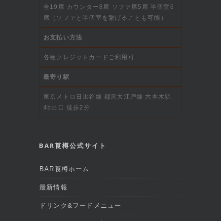
全19席 カウンター8席 ソファ席5席 半個室6
席（ソファと半個室を繋げることも可能）
お支払い方法
各種クレジットカードご利用可
最寄り駅
東京メトロ日比谷線 都営大江戸線 六本木駅
4b出口 徒歩2分
BAR莨樽公式サイト
BAR莨樽ホーム
最新情報
ドリンク&フードメニュー