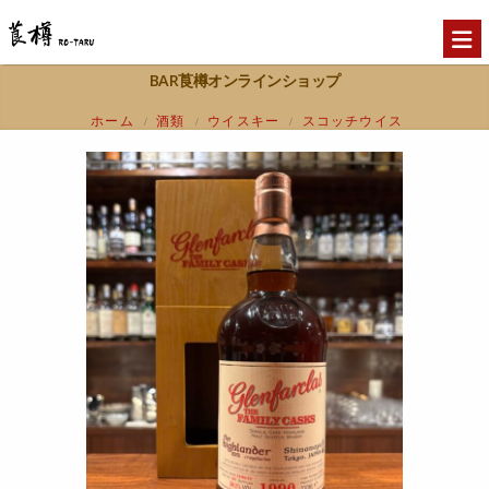
BAR莨樽オンラインショップ
ホーム
酒類
ウイスキー
スコッチウイス
/
/
/
キー
スペイサイド
グレンファークラス
/
/
[1990-2019] リフィルシェリーホグスヘッド
#7076 for highlander inn SHINANOYA
50.1%