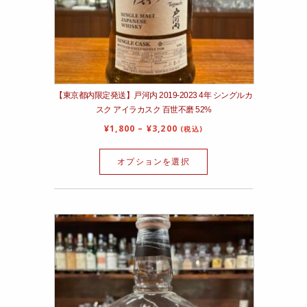
【東京都内限定発送】戸河内 2019-2023 4年 シングルカ
スク アイラカスク 百世不磨 52%
¥
1,800
–
¥
3,200
(税込)
オプションを選択