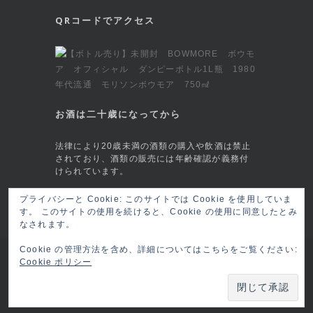
QRコードでアクセス
お酒は二十歳になってから
法律により20歳未満の酒類の購入や飲酒は禁止
されており、酒類の販売には年齢確認が義務付
けられています。
プライバシーと Cookie: このサイトでは Cookie を使用していま
This site is protected by reCAPTCHA and
す。 このサイトの使用を続けると、Cookie の使用に同意したとみ
the Google
Privacy Policy
and
Terms of
なされます。
Service
apply.
Cookie の管理方法を含め、詳細についてはこちらをご覧ください:
Copyright © 2026 六本木 BAR莨樽(ロウタル/
Cookie ポリシー
ロータル) RO-TARU Roppongi, Tokyo
ログイ
ン
Powered by:
BRC