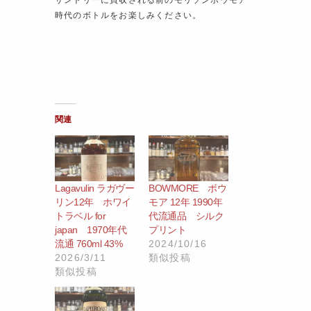
サントリーに買収される前のモリソンボウモア
時代のボトルをお楽しみください。
関連
Lagavulin ラガヴー
BOWMORE ボウ
リン12年 ホワイ
モア 12年 1990年
トラベル for
代流通品 シルク
japan 1970年代
プリント
流通 760ml 43%
2024/10/16
2026/3/11
類似投稿
類似投稿