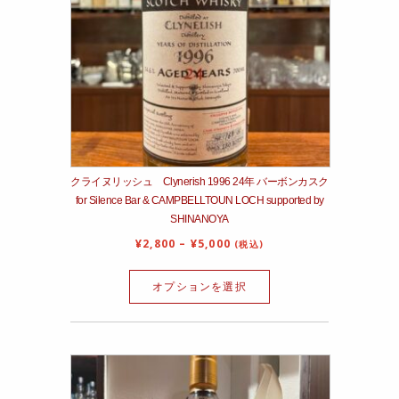
クライヌリッシュ Clynerish 1996 24年 バーボンカスク
for Silence Bar & CAMPBELLTOUN LOCH supported by
SHINANOYA
¥
2,800
–
¥
5,000
(税込)
オプションを選択