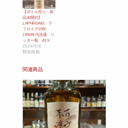
【ボトル売り・新
品未開封】
LAPHROAIG ラ
フロイグ10年
1990年代流通 リ
ッター瓶 43％
2026/5/8
類似投稿
関連商品