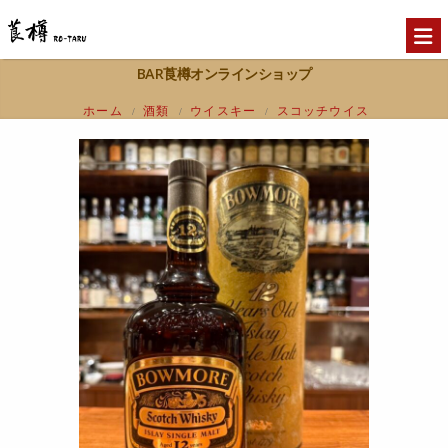
BAR莨樽オンラインショップ
ホーム
酒類
ウイスキー
スコッチウイス
/
/
/
キー
アイラ
【ボトル売り】未開封
/
/
BOWMORE ボウモア オフィシャル ダンピ
ーボトル1L瓶 1980年代流通 モリソンボウモ
ア 750㎖ 43%