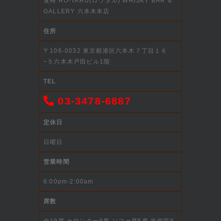
莨樽 RO-TARU(ロウタル) WHISKY BAR &
GALLERY 六本木本店
住所
〒106-0032 東京都港区六本木７丁目１６
−５六本木戸田ビル1階
TEL
03-3478-6887
定休日
日曜日
営業時間
6:00pm-2:00am
席数
全19席 カウンター8席 ソファ席5席 半個室6