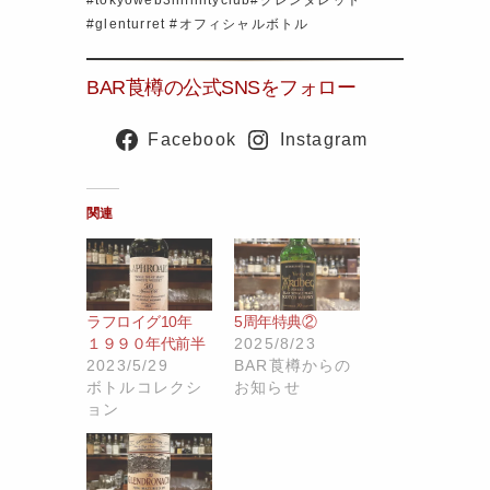
#tokyoweb3infinityclub#グレンタレット
#glenturret #オフィシャルボトル
BAR莨樽の公式SNSをフォロー
Facebook
Instagram
関連
ラフロイグ10年
5周年特典②
１９９０年代前半
2025/8/23
2023/5/29
BAR莨樽からの
ボトルコレクシ
お知らせ
ョン