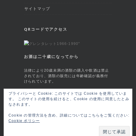
サイトマップ
QRコードでアクセス
お酒は二十歳になってから
法律により20歳未満の酒類の購入や飲酒は禁止
されており、酒類の販売には年齢確認が義務付
けられています。
This site is protected by reCAPTCHA and
プライバシーと Cookie: このサイトでは Cookie を使用していま
す。 このサイトの使用を続けると、Cookie の使用に同意したとみ
the Google
Privacy Policy
and
Terms of
なされます。
Service
apply.
Cookie の管理方法を含め、詳細についてはこちらをご覧ください:
Copyright © 2026 六本木 BAR莨樽(ロウタル/
Cookie ポリシー
ロータル) RO-TARU Roppongi, Tokyo
ログイ
ン