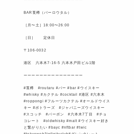
ーーーーーーーーーーーーーーー
BAR莨樽（バーロウタル）
［月〜土］18:00〜26:00
［日］ 定休日
〒106-0032
港区 六本木7-16-5 六本木戸田ビル1階
ーーーーーーーーーーーーーーー
#莨樽 #routaru #バー #bar #ウイスキー
#whisky #カクテル #cocktail #港区 #六本木
#roppongi #フルーツカクテル #オールドウイス
キー #ボトラーズ #ジャパニーズウイスキー
#スコッチ #バーボン #六本木7丁目 #チョ
コレート #oldwhisky #malt #ウイスキー好き
と繋がりたい #bayc #nftbar #twic