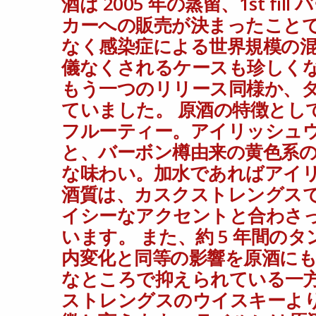
酒は 2005 年の蒸留、1st fi
Home
BAR莨樽からのお知らせ
アイリッシュ200
>>
>>
カーへの販売が決まったこと
い代表的蒸留所 B のモルト原酒です。この原酒は 2005 
なく感染症による世界規模の
る世界規模の混乱が発生。休業や取引の中止を余儀なくさ
儀なくされるケースも珍しく
原酒の特徴としては、ややドライで華やか、そしてフルー
であればアイリッシュらしい軽やかな風味となる酒質は、
もう一つのリリース同様か、
た、約 5 年間のタンク保管は、ウイスキーにおける瓶内変
ていました。 原酒の特徴とし
スのウイスキーより奥行きとまとまりを感じる点も特徴と
フルーティー。アイリッシュ
図をラベルに用いています。群鶏図の特徴は、トサカの赤や
わからない、というミステリアスな点が特徴の一つとして語
と、バーボン樽由来の黄色系
はわかりやすい構成となっていますが、上述の経年により酒
な味わい。加水であればアイ
テリアスな群鶏と、13 年熟成のミステリアスなアイリッ
す。 ーーーーーーーーーーーーーーー BAR莨樽（バーロウタル
酒質は、カスクストレングス
https://ift.tt/5zBayHi ーーーーーーーーーーーーーーー 
イシーなアクセントと合わさっ
イスキー #ボトラーズ #ジャパニーズウイスキー #スコ
います。 また、約 5 年間の
#tokyoweb3infi
内変化と同等の影響を原酒に
なところで抑えられている一方
ストレングスのウイスキーよ