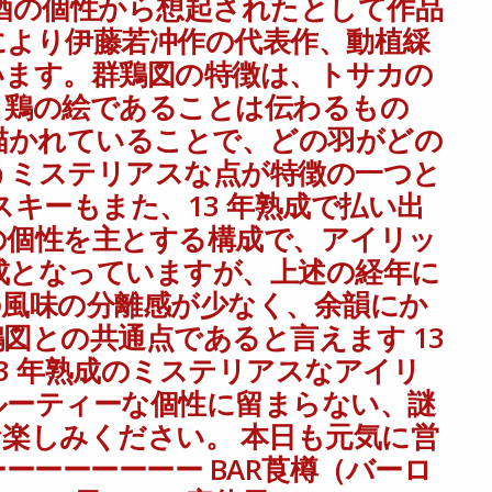
酒の個性から想起されたとして作品
により伊藤若冲作の代表作、動植綵
います。群鶏図の特徴は、トサカの
と鶏の絵であることは伝わるもの
描かれていることで、どの羽がどの
うミステリアスな点が特徴の一つと
スキーもまた、13 年熟成で払い出
の個性を主とする構成で、アイリッ
成となっていますが、上述の経年に
の風味の分離感が少なく、余韻にか
図との共通点であると言えます 13
3 年熟成のミステリアスなアイリ
ルーティーな個性に留まらない、謎
楽しみください。 本日も元気に営
ーーーーーーー BAR莨樽（バーロ