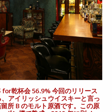
り伊藤若冲作の代表作、動植綵絵・群
の色合いから一見すると鶏の絵であるこ
で、どの羽がどの鶏のものかわからな
。 本ウイスキーもまた、13 年熟成で
イリッシュらしさはわかりやすい構成
風味の分離感が少なく、余韻にかけて
羽のミステリアスな群鶏と、13 年熟成
個性に留まらない、謎めいた共通要素
ーーーーーーーーーーーーーーー BAR莨
 〒106-0032 港区 六本木7-16-5
BayHi ーーーーーーーーーーーーーーー #莨樽 #r
cktail #港区 #六本木 #roppongi 
 for乾杯会 56.9% 今回のリリース
ウイスキー #スコッチ #バーボン 
る、アイリッシュウイスキーと言っ
好きと繋がりたい #bayc #nftbar #toky
留所 B のモルト原酒です。この原
キー量り売り #アイリッシュ #ブッシュミル