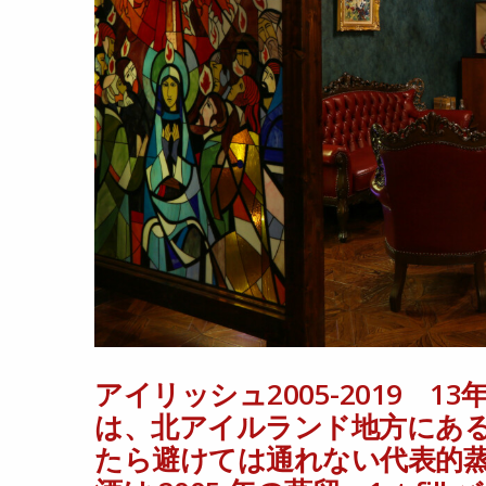
して、選定者のアイディアによ
鶏図の特徴は、トサカの赤や羽
重なるように描かれていること
徴の一つとして語られています
質の個性を主とする構成で、ア
より酒質由来の風味と樽由来の
共通点であると言えます 13 
スキー。人気のフルーティーな
本日も元気に営業致します。 
18:00〜26:00 ［日］ 定休日
ップ https://ift.tt/5z
ー #whisky #カクテル #co
アイリッシュ2005-2019 13年
#ボトラーズ #ジャパニーズ
は、北アイルランド地方にあ
#oldwhisky #malt #ウイスキー
たら避けては通れない代表的蒸
インショップ #ウイス