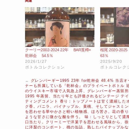
関連
クーリー2002‐2024 22年 BAR莨樽×
桜尾 2020-2025
乾杯会 54.5％
63％
2026/1/27
2025/9/20
ボトルコレクション
ボトルコレク
←
グレンバーギー1995 23年 for乾杯会 48.4% 当店オ
ナーも所属している『乾杯会』のプライベートボトル 
のウイスキー市場で人気急上昇、グレンバーギー蒸留所
1995 年蒸留、当たり年とも評価されるビンテージ テ
ティングコメント 香り：トップノートは甘く濃縮した
ク香。バニラ、パイナップル、黄桃、そしてジャスミン
を思わせる華やかさと軽い植物感、ほろ苦さ。花の香り
ような甘さに微かな酸を伴う。 味：しっとりとして濃
口当たり。クリーミーで洋菓子を思わせる風味から、徐
に洋梨のコンポート、桃の缶詰、熟したパイナップルな