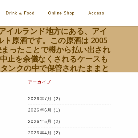
Drink & Food
Online Shop
Access
スは、北アイルランド地方にある、アイ
ト原酒です。この原酒は 2005
売が決まったことで樽から払い出され
の中止を余儀なくされるケースも
、タンクの中で保管されたままと
フルーティー。アイリッシュウイ
アーカイブ
ィーさが織りなす華やかな味わ
スクストレングスで膨らみとボリ
2026年7月
(2)
本に仕上がっています。 また、約
2026年6月
(1)
原酒にもたらしたと考えられ、樽
スクストレングスのウイスキーよ
2026年5月
(2)
個性から想起されたとして作品と
2026年4月
(2)