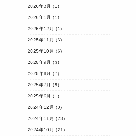
鶏図をラベルに用いています。群
2026年3月
(1)
とは伝わるものの、13羽の鶏が
2026年1月
(1)
い、というミステリアスな点が特
払い出されたことで樽感よりも酒
2025年12月
(1)
となっていますが、上述の経年に
2025年11月
(3)
の一体感に繋がる点が群鶏図との
2025年10月
(6)
のミステリアスなアイリッシュウイ
2025年9月
(3)
の共演を是非お楽しみください。
2025年8月
(7)
樽（バーロウタル） ［月〜土］
 六本木戸田ビル1階 莨樽オンラインショ
2025年7月
(9)
outaru #バー #bar #ウイスキ
2025年6月
(1)
#フルーツカクテル #オールドウイスキー
2024年12月
(3)
#六本木7丁目 #チョコレート
2024年11月
(23)
oweb3infinityclub #莨樽オンラ
ズ #bushmills
2024年10月
(21)