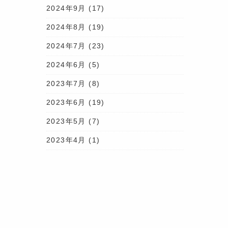
2024年9月
(17)
ンド地方にある、アイリッシュウイスキーと言ったら避けては通れな
売が決まったことで樽から払い出されたものの、ほどなく感染症によ
2024年8月
(19)
ス同様か、タンクの中で保管されたままとなっていました。
の黄色系のフルーティーさが織りなす華やかな味わい。加水
2024年7月
(23)
合わさって飲み飽きない 1 本に仕上がっています。 ま
2024年6月
(5)
られている一方で、通常の 12 年前後熟成カスクストレング
者のアイディアにより伊藤若冲作の代表作、動植綵絵・群鶏
2023年7月
(8)
が重なるように描かれていることで、どの羽がどの鶏のものか
樽感よりも酒質の個性を主とする構成で、アイリッシュらしさ
2023年6月
(19)
がる点が群鶏図との共通点であると言えます 13 羽のミス
2023年5月
(7)
素の共演を是非お楽しみください。 本日も元気に営業致しま
 六本木7-16-5 六本木戸田ビル1階 莨樽オンラインショップ
2023年4月
(1)
tail #港区 #六本木 #roppongi #フルーツカクテル #オールドウ
 #ウイスキー好きと繋がりたい #bayc #nftbar
ュミルズ #bushmills