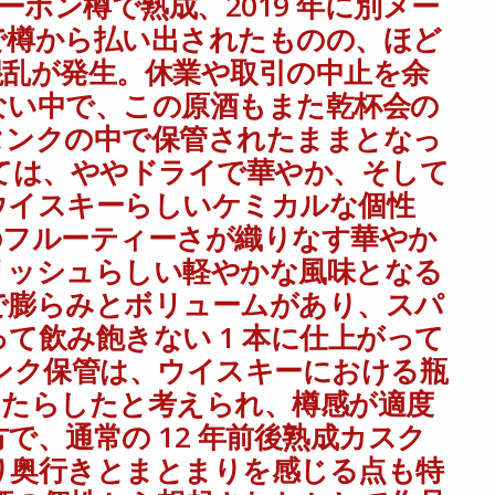
ll バーボン樽で熟成、2019 年に別メー
5-2019 13年 for乾杯会 56.9% 今回のリリースは、北アイルラ
で樽から払い出されたものの、ほど
年の蒸留、1st fill バーボン樽で熟成、2019 年に別メーカーへの販
混乱が発生。休業や取引の中止を余
れるケースも珍しくない中で、この原酒もまた乾杯会のもう一つのリリー
ない中で、この原酒もまた乾杯会の
ティー。アイリッシュウイスキーらしいケミカルな個性と、バーボン樽由来
カスクストレングスで膨らみとボリュームがあり、スパイシーなアクセントと
タンクの中で保管されたままとなっ
化と同等の影響を原酒にもたらしたと考えられ、樽感が適度なところで抑え
ては、ややドライで華やか、そして
言えます。 ラベルには原酒の個性から想起されたとして作品として、選定
ウイスキーらしいケミカルな個性
羽の色合いから一見すると鶏の絵であることは伝わるものの、13羽の鶏
られています。 本ウイスキーもまた、13 年熟成で払い出されたことで
のフルーティーさが織りなす華やか
質由来の風味と樽由来の風味の分離感が少なく、余韻にかけての一体感に繋
リッシュらしい軽やかな風味となる
シュウイスキー。人気のフルーティーな個性に留まらない、謎めいた共通要
） ［月〜土］18:00〜26:00 ［日］ 定休日 〒106-0032 港区
で膨らみとボリュームがあり、スパ
#莨樽 #routaru #バー #bar #ウイスキー #whisky #カクテル #cock
て飲み飽きない 1 本に仕上がって
ッチ #バーボン #六本木7丁目 #チョコレート #oldwhisky #malt
タンク保管は、ウイスキーにおける瓶
nityclub #莨樽オンラインショップ #ウイスキー量り売り #アイリッシュ #ブッシ
もたらしたと考えられ、樽感が適度
で、通常の 12 年前後熟成カスク
り奥行きとまとまりを感じる点も特