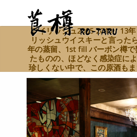
アイリッシュ2005-2019 1
リッシュウイスキーと言ったら避
年の蒸留、1st fill バー
たものの、ほどなく感染症によ
珍しくない中で、この原酒もま
なっていました。 原酒の特徴
スキーらしいケミカルな個性
い。加水であればアイリッシュ
ュームがあり、スパイシーなアク
5 年間のタンク保管は、ウイ
感が適度なところで抑えられて
り奥行きとまとまりを感じる点