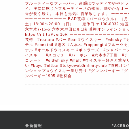
フルーティーなフレーバー。余韻はウッディでややドラ
イ。序盤に感じたフルーティーさの残滓、華やかなオー
香が長く続く。 本日も元気に営業致します。 ーーーー
ーーーーーーーーーー BAR莨樽（バーロウタル） ［月
土］18:00〜26:00 ［日］ 定休日 〒106-0032 
六本木7-16-5 六本木戸田ビル1階 莨樽オンラインショ
https://ift.tt/Pver16R ーーーーーーーーーーーーーー
莨樽 #routaru #バー #bar #ウイスキー #whisky #
テル #cocktail #港区 #六本木 #roppongi #フルーツ
テル #オールドウイスキー #ボトラーズ #ジャパニー
イスキー #スコッチ #バーボン #六本木7丁目 #チ
コレート #oldwhisky #malt #ウイスキー好きと繋が
い #bayc #nftbar #tokyoweb3infinityclub #莨樽オ
ンショップ #ウイスキー量り売り #グレンバーギー #グ
ンバーギー1995 #乾杯会
最新情報
FACE