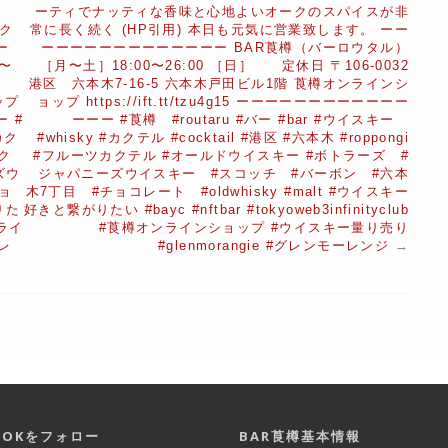
ーティでナッティな香味と心地よいオークのスパイスが非
ク
常に長く続く (HP引用) 本日も元気に営業致します。 ーー
ー
ーーーーーーーーーーーーー BAR莨樽（バーロウタル）
〜
［月〜土］18:00〜26:00 ［日］ 定休日 〒106-0032
港区
港区 六本木7-16-5 六本木戸田ビル1階 莨樽オンラインシ
ップ
ョップ https://ift.tt/tzu4g15 ーーーーーーーーーーーー
ー #
ーーー #莨樽 #routaru #バー #bar #ウイスキー
カク
#whisky #カクテル #cocktail #港区 #六本木 #roppongi
カク
#フルーツカクテル #オールドウイスキー #ボトラーズ #
ズウ
ジャパニーズウイスキー #スコッチ #バーボン #六本
ョ
木7丁目 #チョコレート #oldwhisky #malt #ウイスキー
りた
好きと繋がりたい #bayc #nftbar #tokyoweb3infinityclub
ンライ
#莨樽オンラインショップ #ウイスキー量り売り
レ
#glenmorangie #グレンモーレンジ
→
BOOKをフォロー
BAR莨樽基本情報