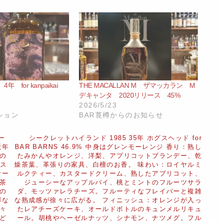
 4年 for kanpaikai
THE MACALLAN M ザマッカラン M
デキャンタ 2020リリース 45%
2026/5/23
ション
BAR莨樽からのお知らせ
ー
シークレットハイランド 1985 35年 ホグスヘッド for
近年
BAR BARNS 46.9% 中身はグレンモーレンジ 香り：熟し
の
たみかんやオレンジ、洋梨、アプリコットブランデー、乾
イス
燥茶葉、革張りの家具、白檀のお香。 味わい：ロイヤルミ
オー
ルクティー、カスタードクリーム、熟したアプリコット、
茶
ジューシーなアップルパイ、桃とミントのフルーツサラ
の
ダ、モッツァレラチーズ。フルーティなフレイバーと複雑
厚な
な熟成感が徐々に広がる。 フィニッシュ：オレンジが入っ
々
たレアチーズケーキ、オールドボトルのキュンメルリキュ
ど
ール。胡桃やヘーゼルナッツ、シナモン、ナツメグ。フル