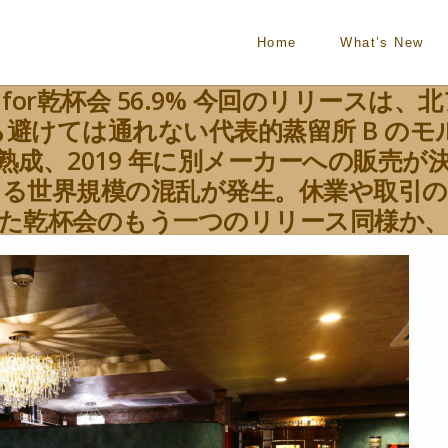
Home
What’s New
3年 for乾杯会 56.9% 今回のリリー
けては通れない代表的蒸留所 B のモル
ボン樽で熟成、2019 年に別メーカーへの販
る世界規模の混乱が発生。休業や取引
た乾杯会のもう一つのリリース同様か
としては、ややドライで華やか、そして
と、バーボン樽由来の黄色系のフルーテ
らしい軽やかな風味となる酒質は、カ
セントと合わさって飲み飽きない 1 
スキーにおける瓶内変化と同等の影響を
いる一方で、通常の 12 年前後熟成カ
も特徴と言えます。 ラベルには原酒の