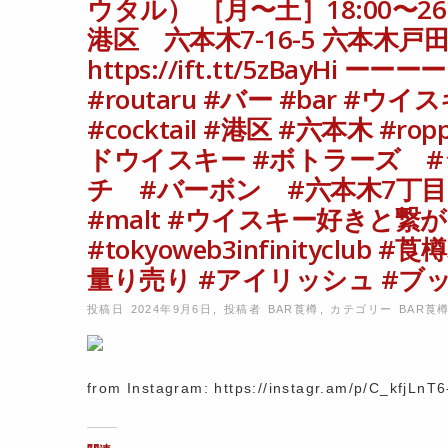
ウタル） ［月〜土］18:00〜26
港区 六本木7-16-5 六本木
https://ift.tt/5zBay
#routaru #バー #bar #ウ
#cocktail #港区 #六本木 #
ドウイスキー #ボトラーズ 
チ #バーボン #六本木7丁目 #
#malt #ウイスキー好きと繋がりた
#tokyoweb3infinitycl
量り売り #アイリッシュ #ブッシュ
投稿日 2024年9月6日
,
投稿者
BAR莨樽
,
カテゴリー
BAR莨
from Instagram: https://instagr.am/p/C_kfjLnT6