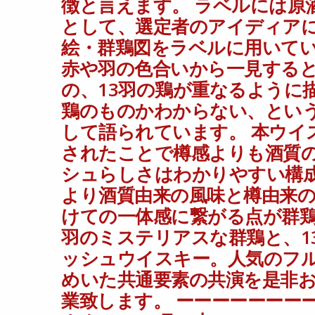
徴と言えます。 ラベルには原
として、選定者のアイディア
絵・群鶏図をラベルに用いて
赤や羽の色合いから一見する
の、13羽の鶏が重なるように
鶏のものかわからない、とい
して語られています。 本ウイ
されたことで樽感よりも酒質
シュらしさはわかりやすい構
より酒質由来の風味と樽由来
けての一体感に繋がる点が群鶏
羽のミステリアスな群鶏と、1
ッシュウイスキー。人気のフ
めいた共通要素の共演を是非お
業致します。 ーーーーーーーー