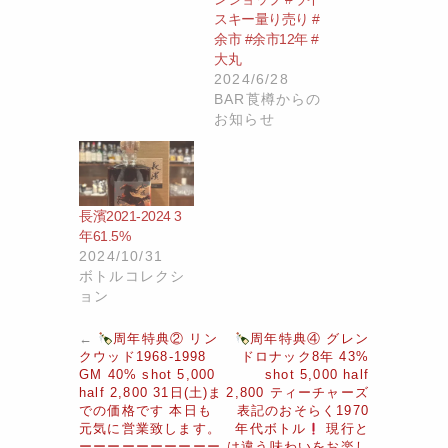
スキー量り売り #
余市 #余市12年 #
大丸
2024/6/28
BAR莨樽からの
お知らせ
長濱2021-2024 3
年61.5%
2024/10/31
ボトルコレクシ
ョン
←
周年特典② リン
周年特典④ グレン
クウッド1968-1998
ドロナック8年 43%
GM 40% shot 5,000
shot 5,000 half
half 2,800 31日(土)ま
2,800 ティーチャーズ
での価格です 本日も
表記のおそらく1970
元気に営業致します。
年代ボトル
現行と
ーーーーーーーーーー
は違う味わいをお楽し