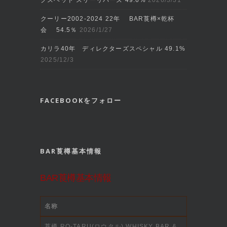
グスヘッド スリーリバーズ 49.6%
2026/3/31
クーリー2002‐2024 22年 BAR莨樽×乾杯
会 54.5％
2026/1/27
カリラ40年 ディレクターズスペシャル 49.1%
2025/12/3
FACEBOOKをフォロー
BAR莨樽基本情報
BAR莨樽基本情報
名称
莨樽 RO-TARU(ロウタル) WHISKY BAR &