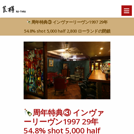
周年特典③ インヴァーリーヴン1997 29年
54.8% shot 5,000 half 2,800 ローランドの閉鎖
蒸留所であるインヴァーリーヴン！ 飲む機会も
少なくなって来ているので是非このタイミング
で楽しんで下さい
本日も元気に営業致しま
す。 ーーーーーーーーーーーーーーー BAR莨樽
（バーロウタル） ［月〜土］18:00〜26:00
［日］ 定休日 〒106-0032 港区 六本木7-
16-5 六本木戸田ビル1階 莨樽オンラインショッ
プ https://ift.tt/U4z68au ーーーーーーーーー
周年特典③ インヴァ
ーーーーーー #莨樽 #routaru #バー #bar #
ーリーヴン1997 29年
ウイスキー #whisky #カクテル #cocktail #
54.8% shot 5,000 half
港区 #六本木 #roppongi #フルーツカクテル