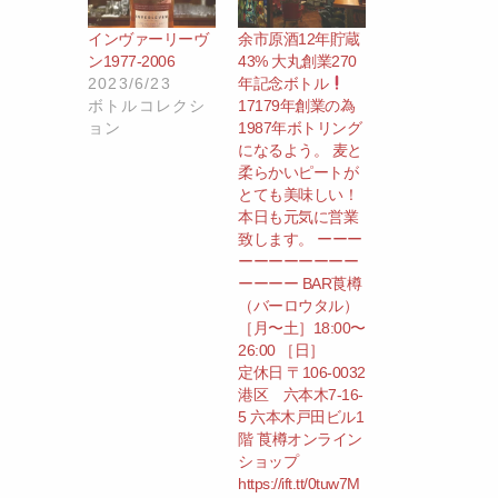
インヴァーリーヴ
余市原酒12年貯蔵
ン1977-2006
43% 大丸創業270
2023/6/23
年記念ボトル
ボトルコレクシ
17179年創業の為
ョン
1987年ボトリング
になるよう。 麦と
柔らかいピートが
とても美味しい！
本日も元気に営業
致します。 ーーー
ーーーーーーーー
ーーーー BAR莨樽
（バーロウタル）
［月〜土］18:00〜
26:00 ［日］
定休日 〒106-0032
港区 六本木7-16-
5 六本木戸田ビル1
階 莨樽オンライン
ショップ
https://ift.tt/0tuw7M