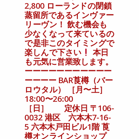
2,800 ローランドの閉鎖
#オールドウイスキー #ボトラーズ #ジャパ
蒸留所であるインヴァー
ニーズウイスキー #スコッチ #バーボン #
リーヴン！ 飲む機会も
六本木7丁目 #チョコレート #oldwhisky
少なくなって来ているの
#malt #ウイスキー好きと繋がりたい #bayc
で是非このタイミングで
#nftbar #tokyoweb3infinityclub #莨樽オン
楽しんで下さい
本日
ラインショップ #ウイスキー量り売り #インヴ
も元気に営業致します。
ァーリーヴン #inverleven
ーーーーーーーーーーー
Home
BAR莨樽からのお知らせ
周年
>>
>>
ーーーー BAR莨樽（バー
特典③ インヴァーリーヴン1997 29年 54.8%
ロウタル） ［月〜土］
shot 5,000 half 2,800 ローランドの閉鎖蒸留所
であるインヴァーリーヴン！ 飲む機会も少なく
18:00〜26:00
なって来ているので是非このタイミングで楽し
［日］ 定休日 〒106-
んで下さい
本日も元気に営業致します。 ーー
ーーーーーーーーーーーーー BAR莨樽（バーロ
0032 港区 六本木7-16-
ウタル） ［月〜土］18:00〜26:00 ［日］
5 六本木戸田ビル1階 莨
定休日 〒106-0032 港区 六本木7-16-5 六本木
樽オンラインショップ
戸田ビル1階 莨樽オンラインショップ