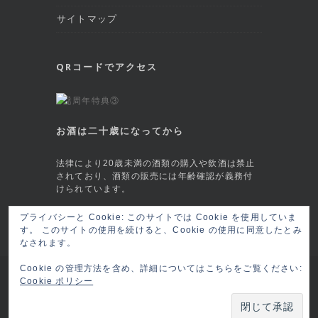
サイトマップ
QRコードでアクセス
お酒は二十歳になってから
法律により20歳未満の酒類の購入や飲酒は禁止
されており、酒類の販売には年齢確認が義務付
けられています。
プライバシーと Cookie: このサイトでは Cookie を使用していま
This site is protected by reCAPTCHA and
す。 このサイトの使用を続けると、Cookie の使用に同意したとみ
the Google
Privacy Policy
and
Terms of
なされます。
Service
apply.
Cookie の管理方法を含め、詳細についてはこちらをご覧ください:
Copyright © 2026 六本木 BAR莨樽(ロウタル/
Cookie ポリシー
ロータル) RO-TARU Roppongi, Tokyo
ログイ
ン
Powered by:
BRC