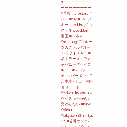
d ーーーーーーー
ーーーーーーーー
#莨樽 #routaru #
バー #bar #ウイス
キー #whisky #カ
クテル #cocktail #
港区 #六本木
#roppongi #フルー
ツカクテル #オー
ルドウイスキー #
ボトラーズ #ジ
ャパニーズウイス
キー #スコッ
チ #バーボン #
六本木7丁目 #チ
ョコレート
#oldwhisky #malt #
ウイスキー好きと
繋がりたい #bayc
#nftbar
#tokyoweb3infinityc
lub #莨樽オンライ
ンショップ #ウイ