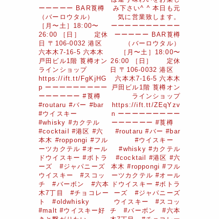
ーーーーー BAR莨樽
み下さい^ ^ 本日も元
（バーロウタル）
気に営業致します。
［月〜土］18:00〜
ーーーーーーーーーー
26:00 ［日］ 定休
ーーーーー BAR莨樽
日 〒106-0032 港区
（バーロウタル）
六本木7-16-5 六本木
［月〜土］18:00〜
戸田ビル1階 莨樽オン
26:00 ［日］ 定休
ラインショップ
日 〒106-0032 港区
https://ift.tt/FgKjHG
六本木7-16-5 六本木
p ーーーーーーーーー
戸田ビル1階 莨樽オン
ーーーーーー #莨樽
ラインショップ
#routaru #バー #bar
https://ift.tt/ZEqYzv
#ウイスキー
n ーーーーーーーーー
#whisky #カクテル
ーーーーーー #莨樽
#cocktail #港区 #六
#routaru #バー #bar
本木 #roppongi #フル
#ウイスキー
ーツカクテル #オール
#whisky #カクテル
ドウイスキー #ボトラ
#cocktail #港区 #六
ーズ #ジャパニーズ
本木 #roppongi #フル
ウイスキー #スコッ
ーツカクテル #オール
チ #バーボン #六本
ドウイスキー #ボトラ
木7丁目 #チョコレー
ーズ #ジャパニーズ
ト #oldwhisky
ウイスキー #スコッ
#malt #ウイスキー好
チ #バーボン #六本