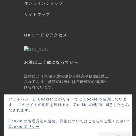
オンラインショップ
サイトマップ
QRコードでアクセス
お酒は二十歳になってから
法律により20歳未満の酒類の購入や飲酒は禁止
されており、酒類の販売には年齢確認が義務付
けられています。
プライバシーと Cookie: このサイトでは Cookie を使用していま
This site is protected by reCAPTCHA and
す。 このサイトの使用を続けると、Cookie の使用に同意したとみ
the Google
Privacy Policy
and
Terms of
なされます。
Service
apply.
Cookie の管理方法を含め、詳細についてはこちらをご覧ください:
Copyright © 2026 六本木 BAR莨樽(ロウタル/
Cookie ポリシー
ロータル) RO-TARU Roppongi, Tokyo
ログイ
ン