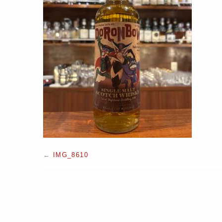
←
IMG_8610