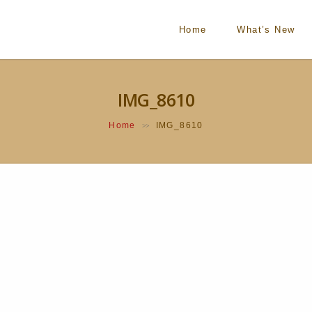
Home
What’s New
IMG_8610
Home
IMG_8610
>>