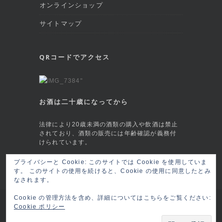
オンラインショップ
サイトマップ
QRコードでアクセス
お酒は二十歳になってから
法律により20歳未満の酒類の購入や飲酒は禁止
されており、酒類の販売には年齢確認が義務付
けられています。
プライバシーと Cookie: このサイトでは Cookie を使用していま
This site is protected by reCAPTCHA and
す。 このサイトの使用を続けると、Cookie の使用に同意したとみ
the Google
Privacy Policy
and
Terms of
なされます。
Service
apply.
Cookie の管理方法を含め、詳細についてはこちらをご覧ください:
Copyright © 2026 六本木 BAR莨樽(ロウタル/
Cookie ポリシー
ロータル) RO-TARU Roppongi, Tokyo
ログイ
ン