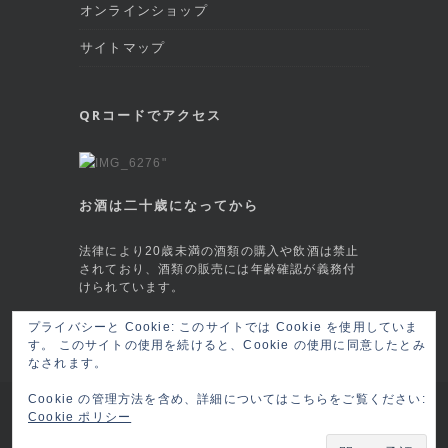
オンラインショップ
サイトマップ
QRコードでアクセス
お酒は二十歳になってから
法律により20歳未満の酒類の購入や飲酒は禁止
されており、酒類の販売には年齢確認が義務付
けられています。
プライバシーと Cookie: このサイトでは Cookie を使用していま
This site is protected by reCAPTCHA and
す。 このサイトの使用を続けると、Cookie の使用に同意したとみ
the Google
Privacy Policy
and
Terms of
なされます。
Service
apply.
Cookie の管理方法を含め、詳細についてはこちらをご覧ください:
Copyright © 2026 六本木 BAR莨樽(ロウタル/
Cookie ポリシー
ロータル) RO-TARU Roppongi, Tokyo
ログイ
ン