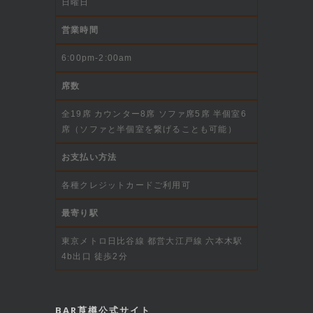
日曜日
営業時間
6:00pm-2:00am
席数
全19席 カウンター8席 ソファ席5席 半個室6
席（ソファと半個室を繋げることも可能）
お支払い方法
各種クレジットカードご利用可
最寄り駅
東京メトロ日比谷線 都営大江戸線 六本木駅
4b出口 徒歩2分
BAR莨樽公式サイト