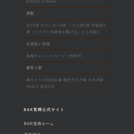
6:00pm-2:00am
席数
全19席 カウンター8席 ソファ席5席 半個室6
席（ソファと半個室を繋げることも可能）
お支払い方法
各種クレジットカードご利用可
最寄り駅
東京メトロ日比谷線 都営大江戸線 六本木駅
4b出口 徒歩2分
BAR莨樽公式サイト
BAR莨樽ホーム