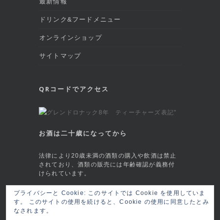
最新情報
ドリンク&フードメニュー
オンラインショップ
サイトマップ
QRコードでアクセス
お酒は二十歳になってから
法律により20歳未満の酒類の購入や飲酒は禁止
されており、酒類の販売には年齢確認が義務付
けられています。
プライバシーと Cookie: このサイトでは Cookie を使用していま
This site is protected by reCAPTCHA and
す。 このサイトの使用を続けると、Cookie の使用に同意したとみ
the Google
Privacy Policy
and
Terms of
なされます。
Service
apply.