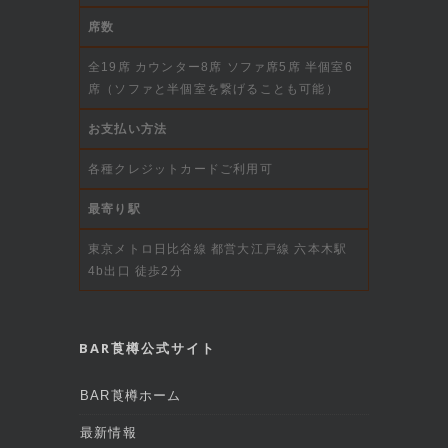
席数
全19席 カウンター8席 ソファ席5席 半個室6
席（ソファと半個室を繋げることも可能）
お支払い方法
各種クレジットカードご利用可
最寄り駅
東京メトロ日比谷線 都営大江戸線 六本木駅
4b出口 徒歩2分
BAR莨樽公式サイト
BAR莨樽ホーム
最新情報