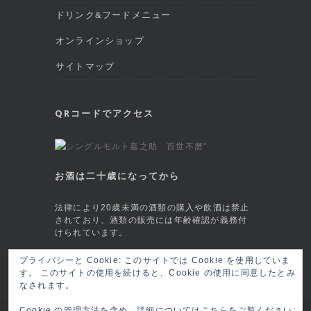
ドリンク&フードメニュー
オンラインショップ
サイトマップ
QRコードでアクセス
お酒は二十歳になってから
法律により20歳未満の酒類の購入や飲酒は禁止
されており、酒類の販売には年齢確認が義務付
けられています。
プライバシーと Cookie: このサイトでは Cookie を使用していま
This site is protected by reCAPTCHA and
す。 このサイトの使用を続けると、Cookie の使用に同意したとみ
the Google
Privacy Policy
and
Terms of
なされます。
Service
apply.
Cookie の管理方法を含め、詳細についてはこちらをご覧ください: