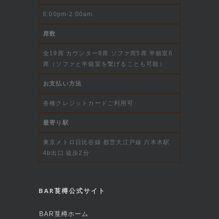
6:00pm-2:00am
席数
全19席 カウンター8席 ソファ席5席 半個室6
席（ソファと半個室を繋げることも可能）
お支払い方法
各種クレジットカードご利用可
最寄り駅
東京メトロ日比谷線 都営大江戸線 六本木駅
4b出口 徒歩2分
BAR莨樽公式サイト
BAR莨樽ホーム