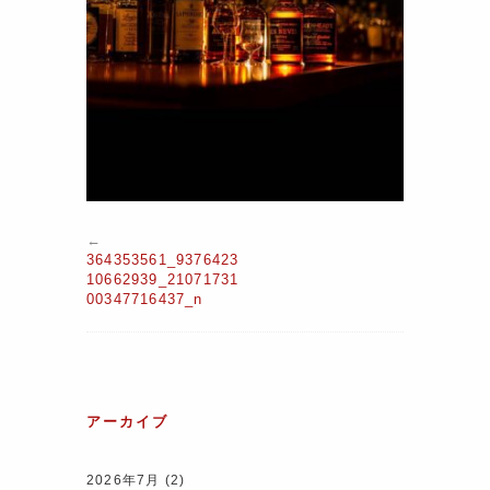
←
364353561_9376423
10662939_21071731
00347716437_n
アーカイブ
2026年7月
(2)