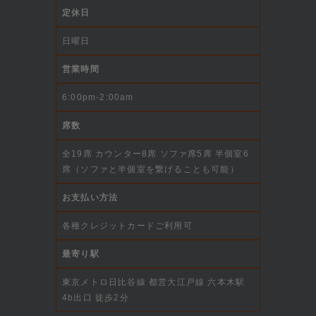
定休日
日曜日
営業時間
6:00pm-2:00am
席数
全19席 カウンター8席 ソファ席5席 半個室6
席（ソファと半個室を繋げることも可能）
お支払い方法
各種クレジットカードご利用可
最寄り駅
東京メトロ日比谷線 都営大江戸線 六本木駅
4b出口 徒歩2分