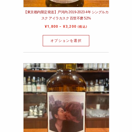
【東京都内限定発送】戸河内 2019-2023 4年 シングルカ
スク アイラカスク 百世不磨 52%
¥
1,800
–
¥
3,200
(税込)
オプションを選択