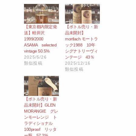
【東京都内限定発
【ボトル売り・新
送】軽井沢
品未開封】
1999/2000
mortlach モートラ
ASAMA selected
ック1988 10年
vintage 50.5%
シグナトリーヴィ
2025/5/26
ンテージ 43％
類似投稿
2025/12/16
類似投稿
【ボトル売り・新
品未開封】GLEN
MORANGIE グレ
ンモーレンジ ト
ラディショナル
100proof リッタ
ー瓶 57.2%