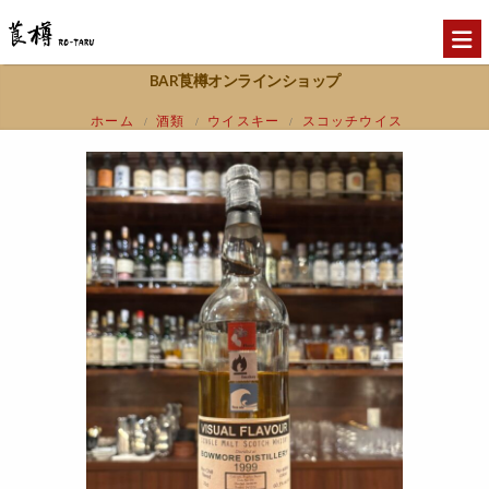
BAR莨樽オンラインショップ
ホーム
酒類
ウイスキー
スコッチウイス
/
/
/
キー
アイラ
ボウモア1999
/
/
BOWMORE1999 VISUAL FLAVOR