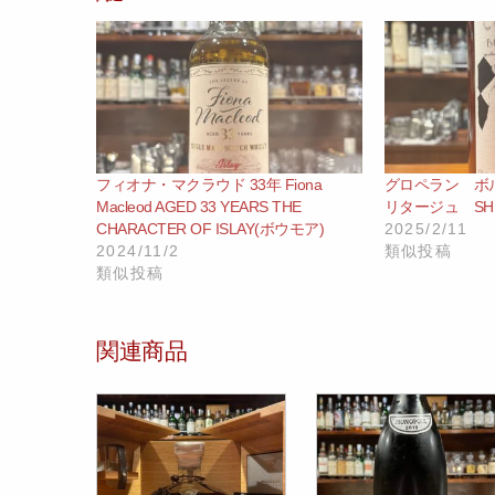
フィオナ・マクラウド 33年 Fiona
グロペラン ボ
Macleod AGED 33 YEARS THE
リタージュ SHIN
CHARACTER OF ISLAY(ボウモア)
2025/2/11
2024/11/2
類似投稿
類似投稿
関連商品