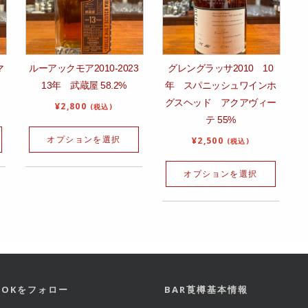
マ
ルーアックモア2010-2023
グレングラッサ2010 10
13年 武蔵屋 58.2%
年 スパニッシュワインホ
グスヘッド アクアヴィー
¥
2,800
(税込)
テ 55%
オプションを選択
¥
2,500
(税込)
オプションを選択
BOOKをフォロー
BAR莨樽基本情報