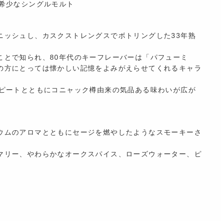
る希少なシングルモルト
ニッシュし、カスクストレングスでボトリングした33年熟
ことで知られ、80年代のキーフレーバーは「パフューミ
の方にとっては懐かしい記憶をよみがえらせてくれるキャラ
たピートとともにコニャック樽由来の気品ある味わいが広が
ウムのアロマとともにセージを燃やしたようなスモーキーさ
マリー、やわらかなオークスパイス、ローズウォーター、ピ