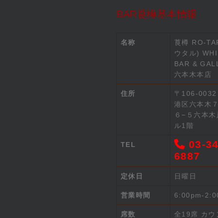
BAR莨樽基本情報
名称
莨樽 RO-TA
ウタル) WHI
BAR & GAL
六本木本店
住所
〒106-003
港区六本木
６−５六本木
ル1階
03-34
TEL
6887
定休日
日曜日
営業時間
6:00pm-2:
席数
全19席 カウ