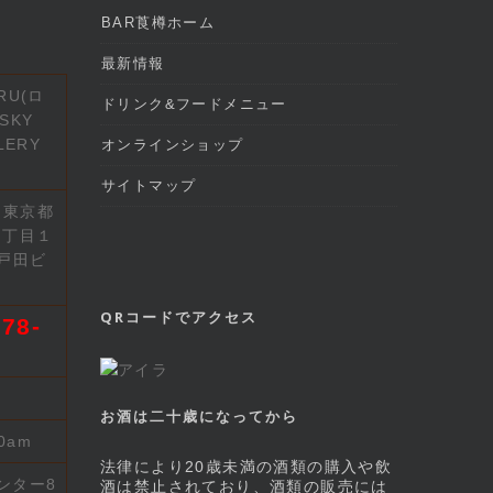
BAR莨樽ホーム
最新情報
RU(ロ
ドリンク&フードメニュー
SKY
LERY
オンラインショップ
サイトマップ
2 東京都
７丁目１
戸田ビ
QRコードでアクセス
78-
お酒は二十歳になってから
00am
法律により20歳未満の酒類の購入や飲
ンター8
酒は禁止されており、酒類の販売には