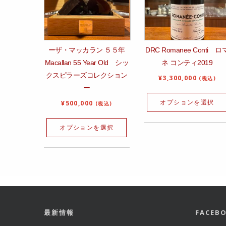
ーザ・マッカラン ５５年
DRC Romanee Conti ロ
Macallan 55 Year Old シッ
ネ コンティ2019
クスピラーズコレクション
¥
3,300,000
(税込)
ー
オプションを選択
¥
500,000
(税込)
オプションを選択
最新情報
FACE