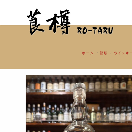
ホーム
酒類
ウイスキ
/
/