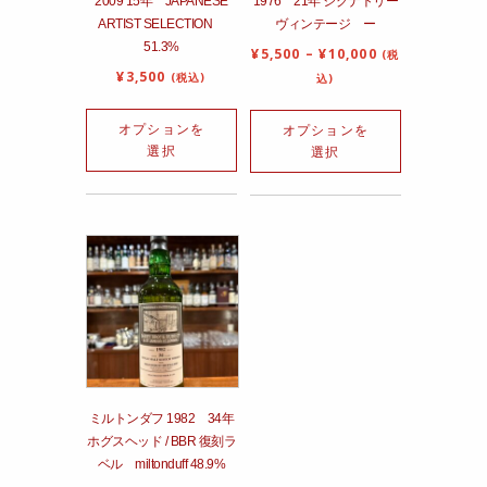
2009 15年 JAPANESE
1976 21年 シグナトリー
ARTIST SELECTION
ヴィンテージ ー
51.3%
¥
5,500
–
¥
10,000
(税
¥
3,500
(税込)
込)
オプションを
オプションを
選択
選択
ミルトンダフ 1982 34年
ホグスヘッド / BBR 復刻ラ
ベル miltonduff 48.9%