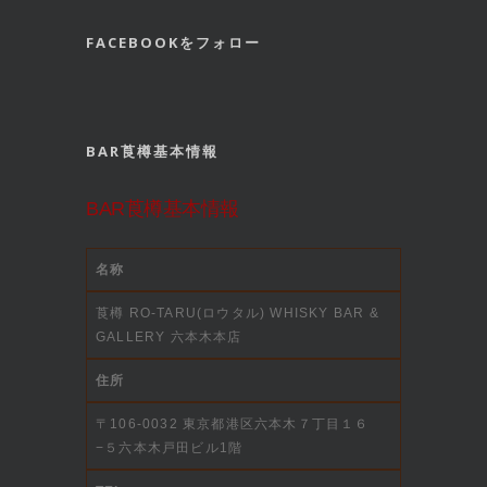
FACEBOOKをフォロー
BAR莨樽基本情報
BAR莨樽基本情報
名称
莨樽 RO-TARU(ロウタル) WHISKY BAR &
GALLERY 六本木本店
住所
〒106-0032 東京都港区六本木７丁目１６
−５六本木戸田ビル1階