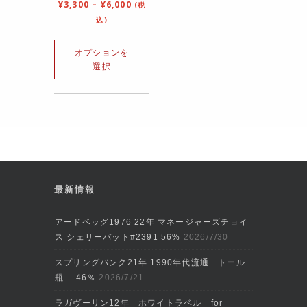
¥
3,300
–
¥
6,000
(税
込)
オプションを
選択
最新情報
アードベッグ1976 22年 マネージャーズチョイ
ス シェリーバット#2391 56%
2026/7/30
スプリングバンク21年 1990年代流通 トール
瓶 46％
2026/7/21
ラガヴーリン12年 ホワイトラベル for